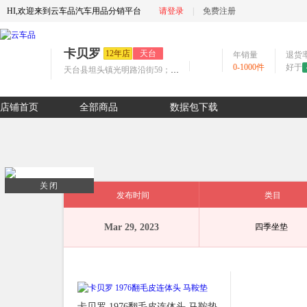
HI,欢迎来到云车品汽车用品分销平台
请登录
|
免费注册
卡贝罗
12年店
天台
年销量
退货
0-1000件
好于
天台县坦头镇光明路沿街59；联系方式18958531228
店铺首页
全部商品
数据包下载
关闭
发布时间
类目
Mar 29, 2023
四季坐垫
卡贝罗 1976翻毛皮连体头 马鞍垫