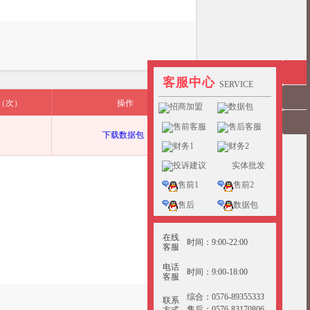
收起>>
客服中心
SERVICE
（次）
操作
招商加盟
数据包
售前客服
售后客服
下载数据包
财务1
财务2
投诉建议
实体批发
售前1
售前2
售后
数据包
在线
时间：9:00-22:00
客服
电话
时间：9:00-18:00
客服
综合：0576-89355333
联系
售后：0576-83170806
方式