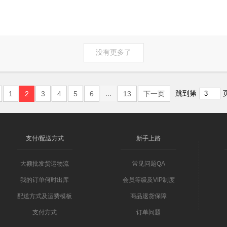
没有更多了
...
1
2
3
4
5
6
13
下一页
跳到第
支付/配送方式
新手上路
大额批发货运物流
常见问题QA
我的订单何时出库
会员等级及VIP制度
配送方式及运费模板
商品退货保障
支付方式
订单问题