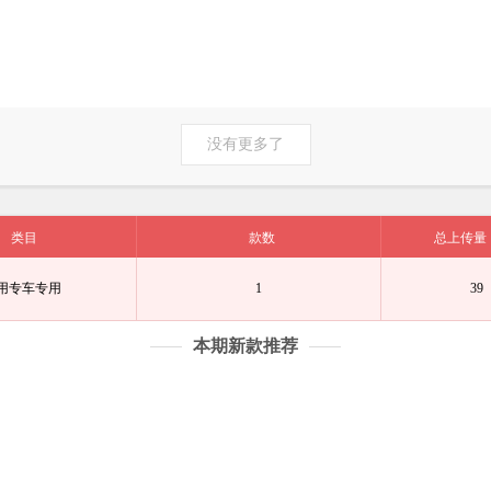
没有更多了
类目
款数
总上传量
用专车专用
1
39
本期新款推荐