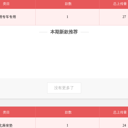
类目
款数
总上传量
用专车专用
1
27
本期新款推荐
没有更多了
类目
款数
总上传量
七座坐垫
1
24