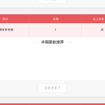
类目
款数
总上传量
用专车专用
1
28
本期新款推荐
没有更多了