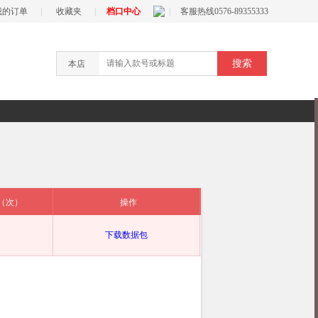
我的订单
|
收藏夹
|
档口中心
|
客服热线0576-89355333
本店
（次）
操作
下载数据包