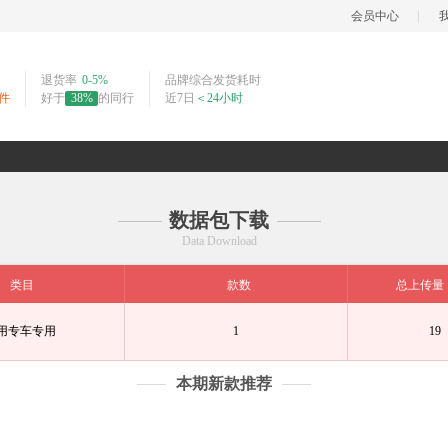
会员中心
|
退货率
0-5%
品牌综合发货耗时
0件
好于
38%
的同行
近7日
＜24小时
数据包下载
Data Download
类目
款数
总上传量
用专车专用
1
19
本期新款推荐