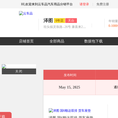
HI,欢迎来到云车品汽车用品分销平台
请登录
|
免费注册
泽图
6年店
天台
年销量
0-100
坦头镇灵珠路--26号 康喜来2号楼2楼
店铺首页
全部商品
数据包下载
关闭
发布时间
May 15, 2025
通
下载
下载
下载
下载
下载
下载
下载
下载
泽图 国6顺达双排 货车座垫