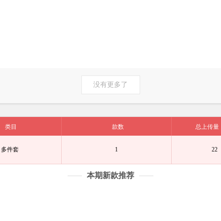
没有更多了
类目
款数
总上传量
多件套
1
22
本期新款推荐