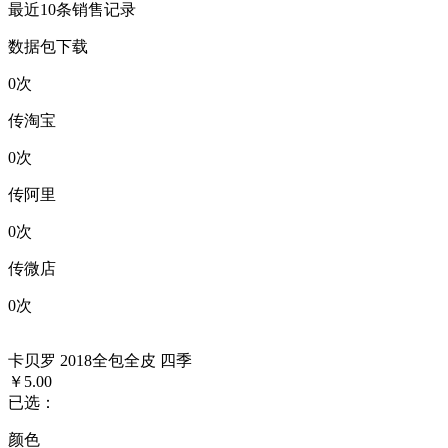
最近10条销售记录
数据包下载
0
次
传淘宝
0
次
传阿里
0
次
传微店
0
次
卡贝罗 2018全包全皮 四季
￥5.00
已选：
颜色