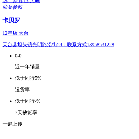
选 择
颜色
尺码
商品参数
卡贝罗
12年店
天台
天台县坦头镇光明路沿街59；联系方式18958531228
0-0
近一年销量
低于同行
5%
退货率
低于同行
-%
7天缺货率
一键上传