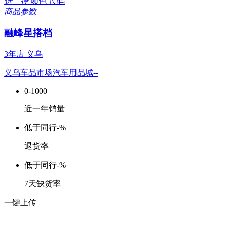
选 择
颜色
尺码
商品参数
融峰星搭档
3年店
义乌
义乌车品市场汽车用品城--
0-1000
近一年销量
低于同行
-%
退货率
低于同行
-%
7天缺货率
一键上传