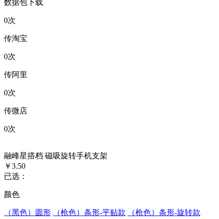
数据包下载
0
次
传淘宝
0
次
传阿里
0
次
传微店
0
次
融峰星搭档 磁吸旋转手机支架
￥3.50
已选：
颜色
（黑色）圆形
（枪色）条形-平贴款
（枪色）条形-旋转款