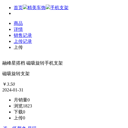
首页
精美车饰
手机支架
商品
详情
销售记录
上传记录
上传
融峰星搭档 磁吸旋转手机支架
磁吸旋转支架
￥
3
.
50
2024-01-31
月销量
0
浏览
1823
下载
0
上传
0