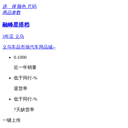
选 择
颜色
尺码
商品参数
融峰星搭档
3年店
义乌
义乌车品市场汽车用品城--
0-1000
近一年销量
低于同行
-%
退货率
低于同行
-%
7天缺货率
一键上传