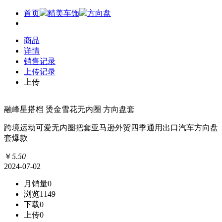
首页
精美车饰
方向盘
商品
详情
销售记录
上传记录
上传
融峰星搭档 烫金雪花无内圈 方向盘套
跨境运动可爱无内圈把套亚马逊外贸四季通用出口汽车方向盘
套爆款
￥
5
.
50
2024-07-02
月销量
0
浏览
1149
下载
0
上传
0