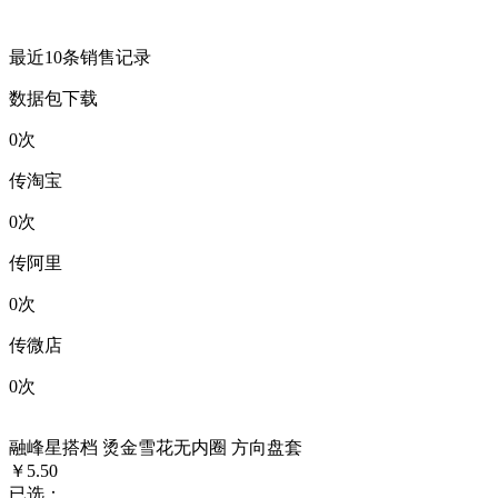
最近10条销售记录
数据包下载
0
次
传淘宝
0
次
传阿里
0
次
传微店
0
次
融峰星搭档 烫金雪花无内圈 方向盘套
￥5.50
已选：