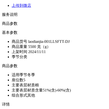
上传到微店
服务说明
商品参数
基本参数
商品货号
laodianjia-001LLSFTT-DJ
商品重量
5500 克（g）
上架时间
2024/11/11
季节分类
商品参数
适用季节
冬季
座位数
5
主要表层材质
棉
主要表层材质含量
51%(含)-60%(含)
组合形式
其他
详情