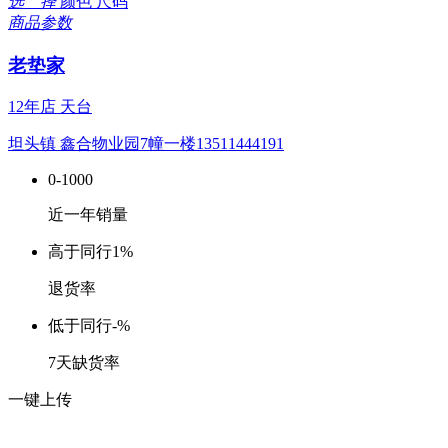
选 择
颜色
尺码
商品参数
老垫家
12年店
天台
坦头镇 鑫合物业园7幢一楼13511444191
0-1000
近一年销量
高于同行
1%
退货率
低于同行
-%
7天缺货率
一键上传