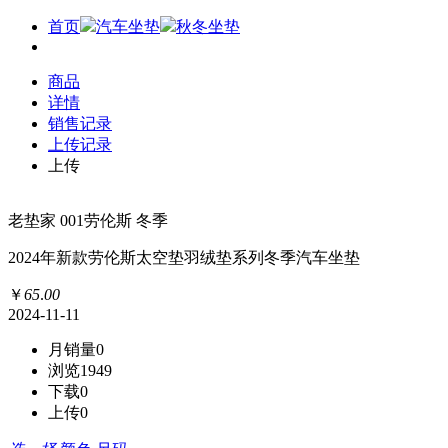
首页
汽车坐垫
秋冬坐垫
商品
详情
销售记录
上传记录
上传
老垫家 001劳伦斯 冬季
2024年新款劳伦斯太空垫羽绒垫系列冬季汽车坐垫
￥
65
.
00
2024-11-11
月销量
0
浏览
1949
下载
0
上传
0