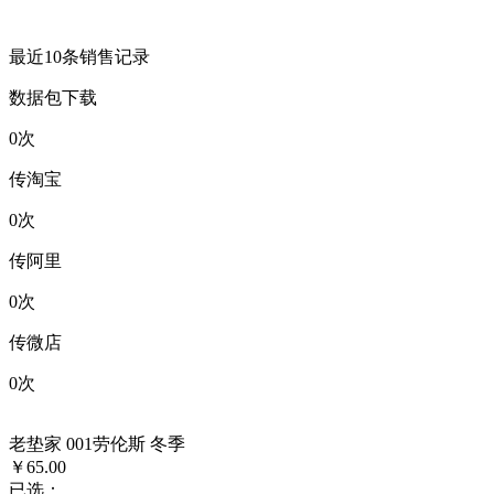
最近10条销售记录
数据包下载
0
次
传淘宝
0
次
传阿里
0
次
传微店
0
次
老垫家 001劳伦斯 冬季
￥65.00
已选：