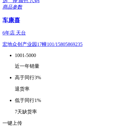
选 择
颜色
尺码
商品参数
车康喜
6年店
天台
宏地众创产业园17幢101/15805869235
1001-5000
近一年销量
高于同行
3%
退货率
低于同行
1%
7天缺货率
一键上传