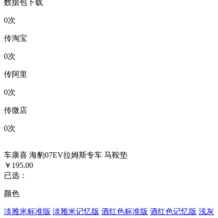
数据包下载
0
次
传淘宝
0
次
传阿里
0
次
传微店
0
次
车康喜 海豹07EV拉姆斯专车 马鞍垫
￥195.00
已选：
颜色
淡雅米标准版
淡雅米记忆版
酒红色标准版
酒红色记忆版
浅灰