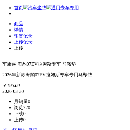
首页
汽车坐垫
通用专车专用
商品
详情
销售记录
上传记录
上传
车康喜 海豹07EV拉姆斯专车 马鞍垫
2026年新款海豹07EV拉姆斯专车专用马鞍垫
￥
195
.
00
2026-03-30
月销量
0
浏览
720
下载
0
上传
0