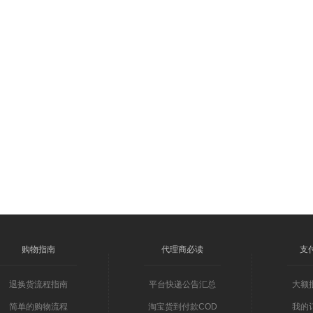
购物指南
代理商必读
支
退换货流程指南
平台快递公告汇总
大额
简单的购物流程
淘宝货到付款COD
我的