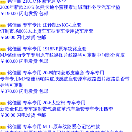
铭佳丽 2101立体熊卡通 冬季
天台
2020年新款210立体熊卡通小蛮腰泰迪绒面料冬季汽车坐垫
￥
190.00
闪电发货
包邮
铭佳丽 专车专用 江铃凯运KC-1座套
天台
订制市场80%以上货车车型专车专用货车座套
￥
60.00
闪电发货
包邮
铭佳丽 专车专用 1918NP原车纹路座套
天台
MJ/铭佳丽专车专用原车纹路图片纹路均可定制中间部分真皮
￥
400.00
闪电发货
包邮
铭佳丽 专车专用 20-8帕纳菱形皮座套 专车专用
天台
专车专用MJ/铭佳丽帕纳皮肤感皮座套原车纹路图片纹路是否带
标均可定制
￥
370.00
闪电发货
包邮
铭佳丽 专车专用 20-6太空棉 专车专用
天台
新款全包围专车定制带气囊皮革汽车坐套专车专用四季
￥
30.00
闪电发货
包邮
铭佳丽 专车专用 MJL-原车纹路爱心记忆棉款
天台