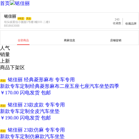
首页
铭佳丽
铭佳丽
9年店
天台
243
坦头镇置信小微园1号楼1幢101 二楼1
收藏数
收藏品牌
8858663088
全部商品
商家信息
店铺促销
人气
销量
上新
商品下架区
铭佳丽 经典菱形麻布 专车专用
天台
新款专车定制经典菱形麻布二座五座七座汽车坐垫四季
￥
170.00
闪电发货
包邮
铭佳丽 23款皮款 专车专用
天台
新款专车定制全皮汽车坐垫
￥
190.00
闪电发货
包邮
铭佳丽 23款仿麻 专车专用
天台
新款专车定制仿麻款汽车坐垫