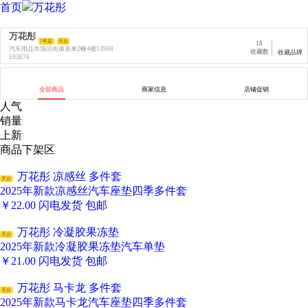
首页
万花彤
万花彤
7年店
天台
18
汽车用品市场沿街康喜来2幢4楼13968
收藏数
收藏品牌
593676
全部商品
商家信息
店铺促销
人气
销量
上新
商品下架区
万花彤 凉感丝 多件套
天台
2025年新款凉感丝汽车座垫四季多件套
￥
22.00
闪电发货
包邮
万花彤 冷凝胶果冻垫
天台
2025年新款冷凝胶果冻垫汽车单垫
￥
21.00
闪电发货
包邮
万花彤 马卡龙 多件套
天台
2025年新款马卡龙汽车座垫四季多件套