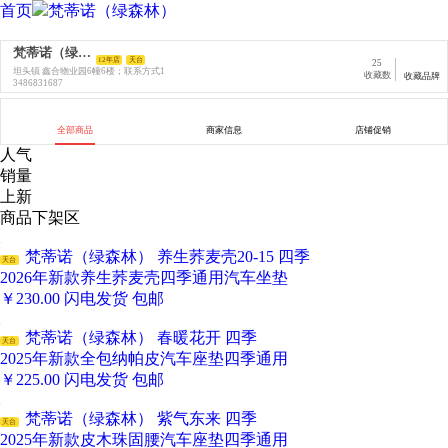
首页
梵蒂诺（绿森林）
梵蒂诺（绿森林）
12年店
天台
25
坦头镇 鑫合物业园6幢6楼；联系方式1
收藏数
收藏品牌
3486831687
全部商品
商家信息
店铺促销
人气
销量
上新
商品下架区
梵蒂诺（绿森林） 养生荞麦壳20-15 四季
天台
2026年新款养生荞麦壳四季通用汽车坐垫
￥
230.00
闪电发货
包邮
梵蒂诺（绿森林） 春暖花开 四季
天台
2025年新款全包纳帕皮汽车座垫四季通用
￥
225.00
闪电发货
包邮
梵蒂诺（绿森林） 紫气东来 四季
天台
2025年新款皮木珠固腰汽车座垫四季通用