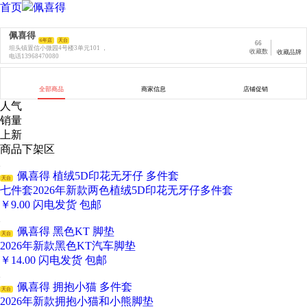
首页
佩喜得
佩喜得
6年店
天台
66
坦头镇置信小微园4号楼3单元101 ，
收藏数
收藏品牌
电话13968470080
全部商品
商家信息
店铺促销
人气
销量
上新
商品下架区
佩喜得 植绒5D印花无牙仔 多件套
天台
七件套2026年新款两色植绒5D印花无牙仔多件套
￥
9.00
闪电发货
包邮
佩喜得 黑色KT 脚垫
天台
2026年新款黑色KT汽车脚垫
￥
14.00
闪电发货
包邮
佩喜得 拥抱小猫 多件套
天台
2026年新款拥抱小猫和小熊脚垫