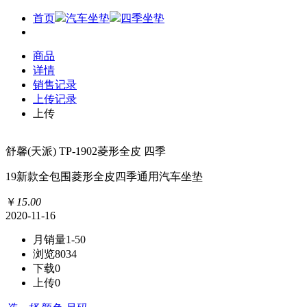
首页
汽车坐垫
四季坐垫
商品
详情
销售记录
上传记录
上传
舒馨(天派) TP-1902菱形全皮 四季
19新款全包围菱形全皮四季通用汽车坐垫
￥
15
.
00
2020-11-16
月销量
1-50
浏览
8034
下载
0
上传
0