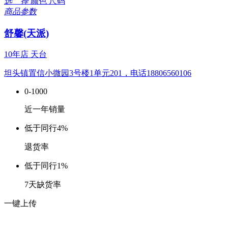
选 择
颜色
尺码
商品参数
舒馨(天派)
10年店
天台
坦头镇置信小微园3号楼1单元201，电话18806560106
0-1000
近一年销量
低于同行
4%
退货率
低于同行
1%
7天缺货率
一键上传