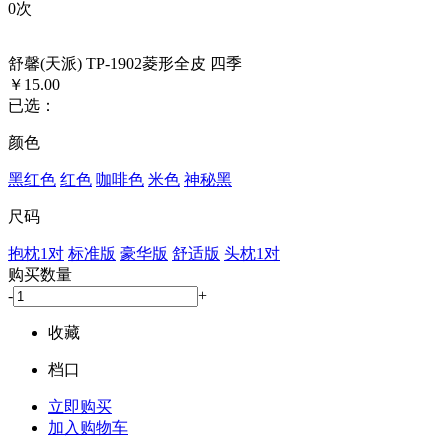
0
次
舒馨(天派) TP-1902菱形全皮 四季
￥15.00
已选：
颜色
黑红色
红色
咖啡色
米色
神秘黑
尺码
抱枕1对
标准版
豪华版
舒适版
头枕1对
购买数量
-
+
收藏
档口
立即购买
加入购物车