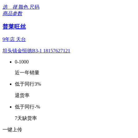
选 择
颜色
尺码
商品参数
普莱旺丝
9年店
天台
坦头镇金恒德B3-1 18157627121
0-1000
近一年销量
低于同行
3%
退货率
低于同行
-%
7天缺货率
一键上传