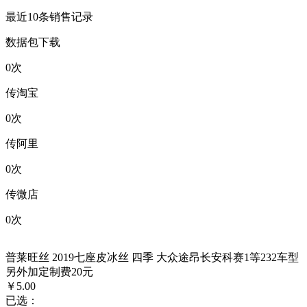
最近10条销售记录
数据包下载
0
次
传淘宝
0
次
传阿里
0
次
传微店
0
次
普莱旺丝 2019七座皮冰丝 四季 大众途昂长安科赛1等232车型
另外加定制费20元
￥5.00
已选：