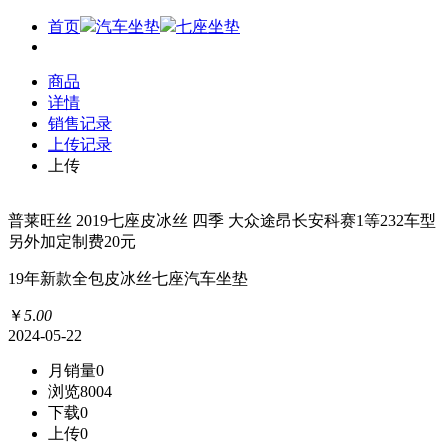
首页
汽车坐垫
七座坐垫
商品
详情
销售记录
上传记录
上传
普莱旺丝 2019七座皮冰丝 四季 大众途昂长安科赛1等232车型
另外加定制费20元
19年新款全包皮冰丝七座汽车坐垫
￥
5
.
00
2024-05-22
月销量
0
浏览
8004
下载
0
上传
0