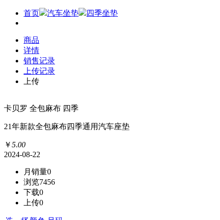
首页
汽车坐垫
四季坐垫
商品
详情
销售记录
上传记录
上传
卡贝罗 全包麻布 四季
21年新款全包麻布四季通用汽车座垫
￥
5
.
00
2024-08-22
月销量
0
浏览
7456
下载
0
上传
0