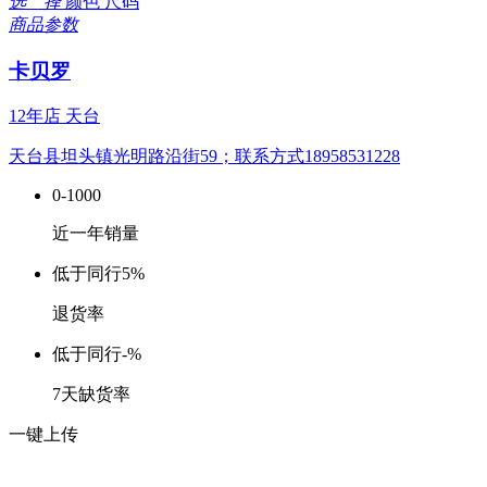
选 择
颜色
尺码
商品参数
卡贝罗
12年店
天台
天台县坦头镇光明路沿街59；联系方式18958531228
0-1000
近一年销量
低于同行
5%
退货率
低于同行
-%
7天缺货率
一键上传