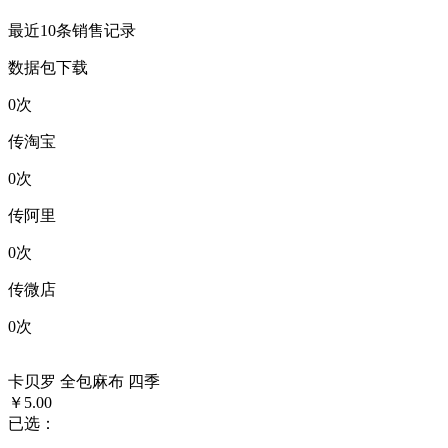
最近10条销售记录
数据包下载
0
次
传淘宝
0
次
传阿里
0
次
传微店
0
次
卡贝罗 全包麻布 四季
￥5.00
已选：