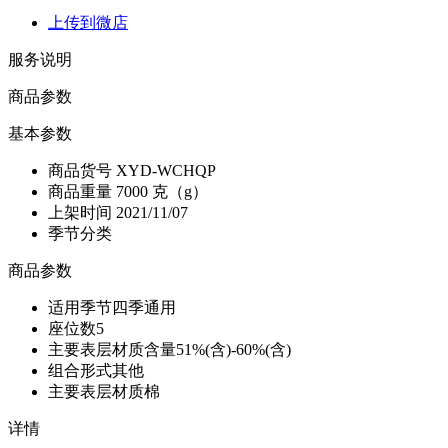
上传到微店
服务说明
商品参数
基本参数
商品货号
XYD-WCHQP
商品重量
7000 克（g）
上架时间
2021/11/07
季节分类
商品参数
适用季节
四季通用
座位数
5
主要表层材质含量
51%(含)-60%(含)
组合形式
其他
主要表层材质
棉
详情