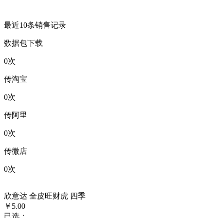
最近10条销售记录
数据包下载
0
次
传淘宝
0
次
传阿里
0
次
传微店
0
次
欣意达 全皮旺财虎 四季
￥5.00
已选：