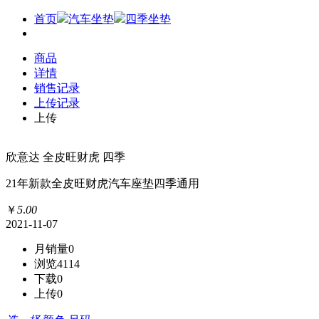
首页
汽车坐垫
四季坐垫
商品
详情
销售记录
上传记录
上传
欣意达 全皮旺财虎 四季
21年新款全皮旺财虎汽车座垫四季通用
￥
5
.
00
2021-11-07
月销量
0
浏览
4114
下载
0
上传
0