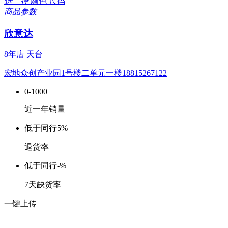
选 择
颜色
尺码
商品参数
欣意达
8年店
天台
宏地众创产业园1号楼二单元一楼18815267122
0-1000
近一年销量
低于同行
5%
退货率
低于同行
-%
7天缺货率
一键上传