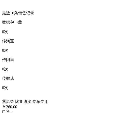
最近10条销售记录
数据包下载
0
次
传淘宝
0
次
传阿里
0
次
传微店
0
次
紫风铃 比亚迪汉 专车专用
￥260.00
已选：