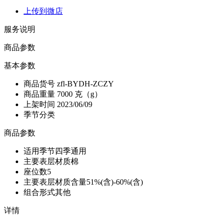
上传到微店
服务说明
商品参数
基本参数
商品货号
zfl-BYDH-ZCZY
商品重量
7000 克（g）
上架时间
2023/06/09
季节分类
商品参数
适用季节
四季通用
主要表层材质
棉
座位数
5
主要表层材质含量
51%(含)-60%(含)
组合形式
其他
详情