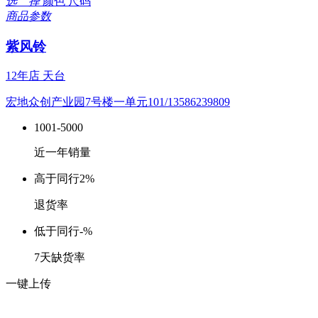
选 择
颜色
尺码
商品参数
紫风铃
12年店
天台
宏地众创产业园7号楼一单元101/13586239809
1001-5000
近一年销量
高于同行
2%
退货率
低于同行
-%
7天缺货率
一键上传