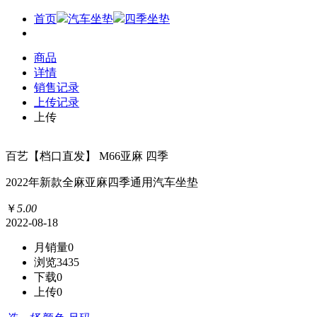
首页
汽车坐垫
四季坐垫
商品
详情
销售记录
上传记录
上传
百艺【档口直发】 M66亚麻 四季
2022年新款全麻亚麻四季通用汽车坐垫
￥
5
.
00
2022-08-18
月销量
0
浏览
3435
下载
0
上传
0