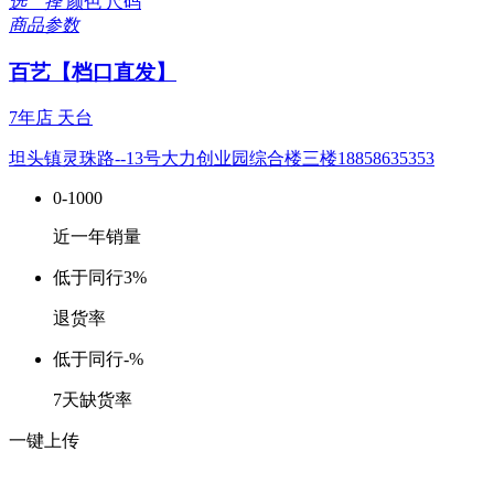
选 择
颜色
尺码
商品参数
百艺【档口直发】
7年店
天台
坦头镇灵珠路--13号大力创业园综合楼三楼18858635353
0-1000
近一年销量
低于同行
3%
退货率
低于同行
-%
7天缺货率
一键上传