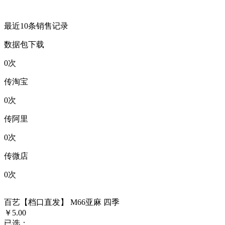
最近10条销售记录
数据包下载
0
次
传淘宝
0
次
传阿里
0
次
传微店
0
次
百艺【档口直发】 M66亚麻 四季
￥5.00
已选：