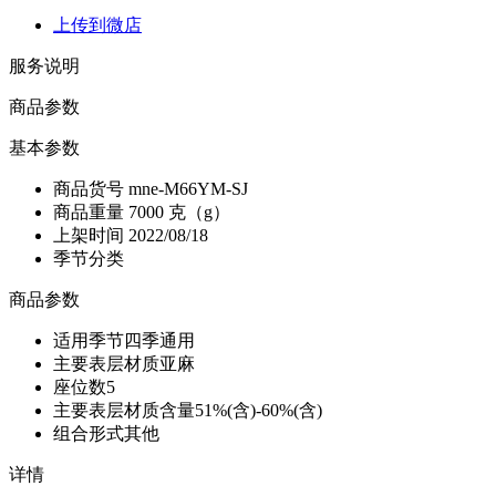
上传到微店
服务说明
商品参数
基本参数
商品货号
mne-M66YM-SJ
商品重量
7000 克（g）
上架时间
2022/08/18
季节分类
商品参数
适用季节
四季通用
主要表层材质
亚麻
座位数
5
主要表层材质含量
51%(含)-60%(含)
组合形式
其他
详情