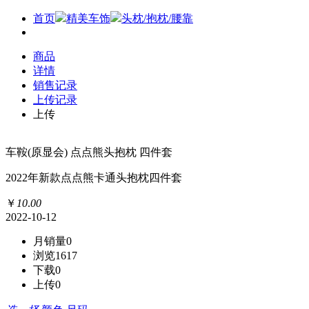
首页
精美车饰
头枕/抱枕/腰靠
商品
详情
销售记录
上传记录
上传
车鞍(原显会) 点点熊头抱枕 四件套
2022年新款点点熊卡通头抱枕四件套
￥
10
.
00
2022-10-12
月销量
0
浏览
1617
下载
0
上传
0