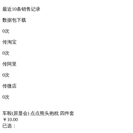
最近10条销售记录
数据包下载
0
次
传淘宝
0
次
传阿里
0
次
传微店
0
次
车鞍(原显会) 点点熊头抱枕 四件套
￥10.00
已选：