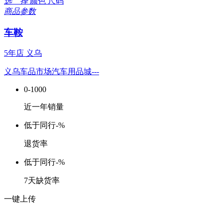
选 择
颜色
尺码
商品参数
车鞍
5年店
义乌
义乌车品市场汽车用品城---
0-1000
近一年销量
低于同行
-%
退货率
低于同行
-%
7天缺货率
一键上传