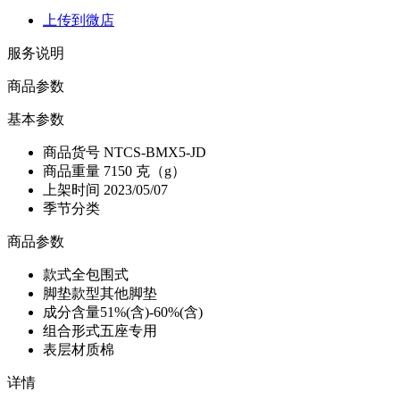
上传到微店
服务说明
商品参数
基本参数
商品货号
NTCS-BMX5-JD
商品重量
7150 克（g）
上架时间
2023/05/07
季节分类
商品参数
款式
全包围式
脚垫款型
其他脚垫
成分含量
51%(含)-60%(含)
组合形式
五座专用
表层材质
棉
详情