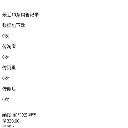
最近10条销售记录
数据包下载
0
次
传淘宝
0
次
传阿里
0
次
传微店
0
次
纳图 宝马X5脚垫
￥330.00
已选：