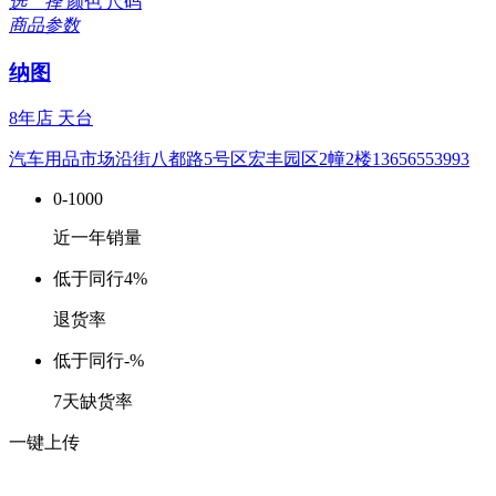
选 择
颜色
尺码
商品参数
纳图
8年店
天台
汽车用品市场沿街八都路5号区宏丰园区2幢2楼13656553993
0-1000
近一年销量
低于同行
4%
退货率
低于同行
-%
7天缺货率
一键上传