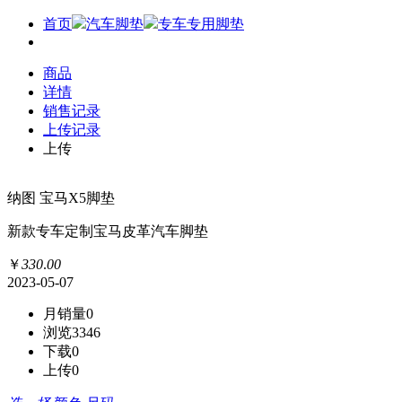
首页
汽车脚垫
专车专用脚垫
商品
详情
销售记录
上传记录
上传
纳图 宝马X5脚垫
新款专车定制宝马皮革汽车脚垫
￥
330
.
00
2023-05-07
月销量
0
浏览
3346
下载
0
上传
0