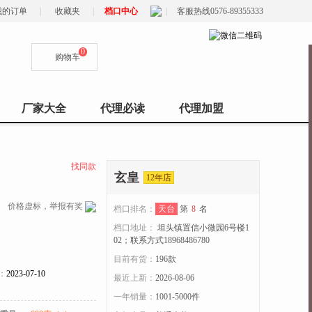
我的订单
|
收藏夹
|
档口中心
|
客服热线0576-89355333
0
购物车
厂家大全
代理必读
代理加盟
找同款
玄皇
12年店
价格虚标，举报有奖
档口排名：
天台
第
8
名
档口地址：
坦头镇置信小微园6号楼1
02；联系方式18968486780
目前有货：
196
款
：
2023-07-10
最近上新：
2026-08-06
一年销量：
1001-5000件
收起>>