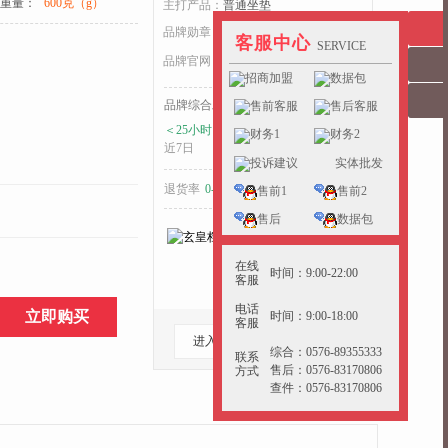
重量：
600克（g）
主打产品：
普通坐垫
品牌勋章：
代
客服中心
SERVICE
品牌官网：
xiuhua.yunchepin.cn
招商加盟
数据包
品牌综合发货耗时：
售前客服
售后客服
＜25小时
＜25小时
＜17小时
财务1
财务2
近7日
近15日
近30日
投诉建议
实体批发
退货率
0-5%
好于
35%
的同行
售前1
售前2
售后
数据包
在线
时间：9:00-22:00
客服
电话
立即购买
时间：9:00-18:00
客服
进入档口
收藏档口
综合：0576-89355333
联系
售后：0576-83170806
方式
查件：0576-83170806