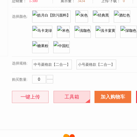
总销量：
1-500
展示量：
3434
上传/下载：
0
选择颜色:
选择规格:
中号菱格款【二合一】
小号菱格款【二合一】
购买数量:
一键上传
工具箱
加入购物车