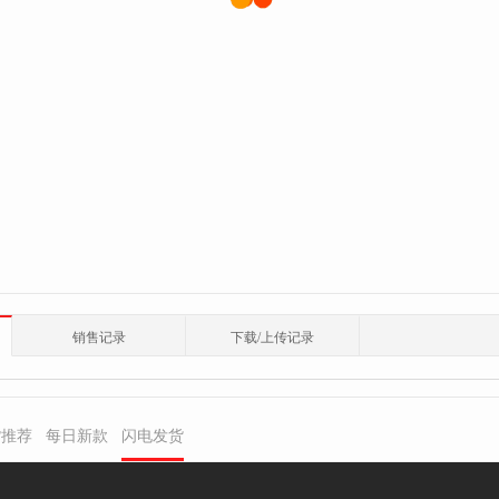
销售记录
下载/上传记录
货推荐
每日新款
闪电发货