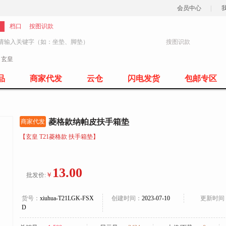
会员中心
|
档口
按图识款
搜图识款
：
玄皇
77
品
商家代发
云仓
闪电发货
包邮专区
菱格款纳帕皮扶手箱垫
商家代发
【玄皇 T21菱格款 扶手箱垫】
13.00
￥
批发价:
货号：
xiuhua-T21LGK-FSX
创建时间：
2023-07-10
更新时间
D