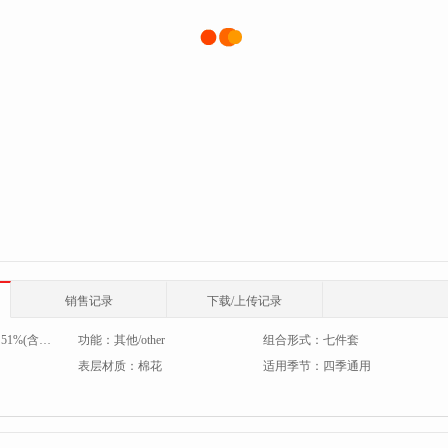
销售记录
下载/上传记录
：
51%(含)-60%(含)
功能：
其他/other
组合形式：
七件套
表层材质：
棉花
适用季节：
四季通用