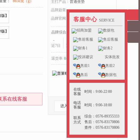
重量：
8650克（g）
主打产品：
普通坐垫
收起>>
品牌勋章：
品牌官网：
plws.yunchepin.cn
客服中心
SERVICE
招商加盟
数据包
品牌综合发货耗时：
售前客服
售后客服
-
-
-
近7日
近15日
近30日
财务1
财务2
投诉建议
实体批发
退货率
0-5%
好于
38%
的同行
售前1
售前2
售后
数据包
在线
时间：9:00-22:00
客服
联系在线客服
电话
时间：9:00-18:00
进入档口
收藏档口
客服
综合：0576-89355333
联系
售后：0576-83170806
方式
查件：0576-83170806