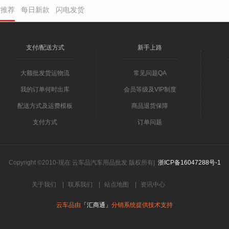
货推荐
每日新款
闪电发货
支付/配送方式
新手上路
大额批发货运物流
常见问题QA
我的订单何时出库
会员等级及VIP制度
配送方式及运费模板
商品退货保障
支付方式
订单问题
Copyright ©2010-现在 云车品汽车用品批发 版权所有|
浙ICP备16047288号-1
关于我们
|
联系我们
|
站点地图
|
资讯中心
云车品由
「汇商通」
分销系统提供技术支持