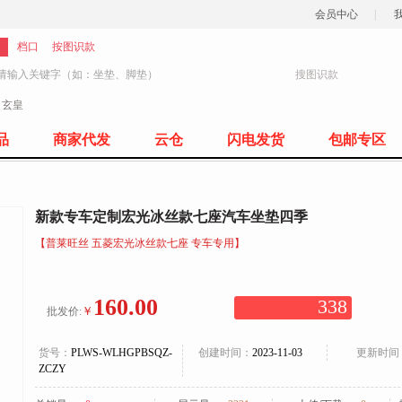
会员中心
|
档口
按图识款
搜图识款
：
玄皇
77
品
商家代发
云仓
闪电发货
包邮专区
新款专车定制宏光冰丝款七座汽车坐垫四季
【普莱旺丝 五菱宏光冰丝款七座 专车专用】
160.00
338
￥
批发价:
货号：
PLWS-WLHGPBSQZ-
创建时间：
2023-11-03
更新时间
ZCZY