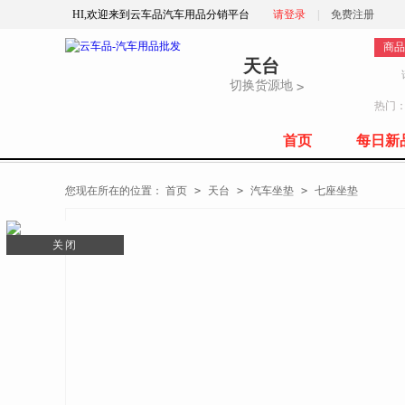
HI,欢迎来到云车品汽车用品分销平台
请登录
|
免费注册
商品
天台
切换货源地
>
热门
首页
每日新
全部商品分类
您现在所在的位置：
首页
>
天台
>
汽车坐垫
>
七座坐垫
关闭