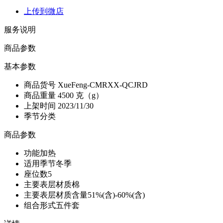
上传到微店
服务说明
商品参数
基本参数
商品货号
XueFeng-CMRXX-QCJRD
商品重量
4500 克（g）
上架时间
2023/11/30
季节分类
商品参数
功能
加热
适用季节
冬季
座位数
5
主要表层材质
棉
主要表层材质含量
51%(含)-60%(含)
组合形式
五件套