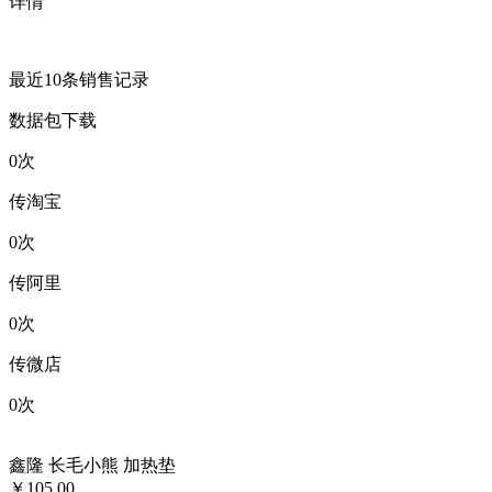
详情
最近10条销售记录
数据包下载
0
次
传淘宝
0
次
传阿里
0
次
传微店
0
次
鑫隆 长毛小熊 加热垫
￥105.00