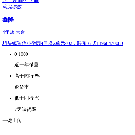
选 择
颜色
尺码
商品参数
鑫隆
4年店
天台
坦头镇置信小微园4号楼2单元402，联系方式13968470080
0-1000
近一年销量
高于同行
3%
退货率
低于同行
-%
7天缺货率
一键上传