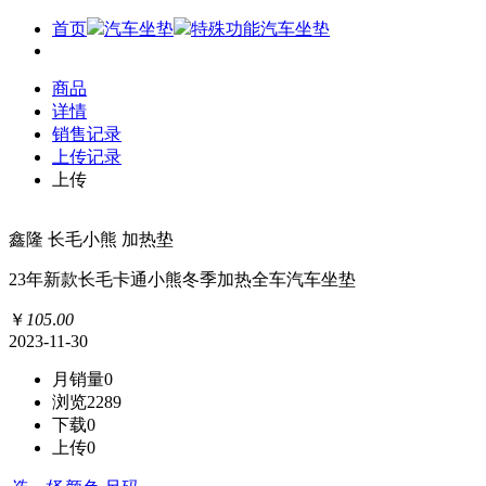
首页
汽车坐垫
特殊功能汽车坐垫
商品
详情
销售记录
上传记录
上传
鑫隆 长毛小熊 加热垫
23年新款长毛卡通小熊冬季加热全车汽车坐垫
￥
105
.
00
2023-11-30
月销量
0
浏览
2289
下载
0
上传
0