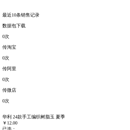
最近10条销售记录
数据包下载
0
次
传淘宝
0
次
传阿里
0
次
传微店
0
次
华利 24款手工编织树脂玉 夏季
￥12.00
已选：