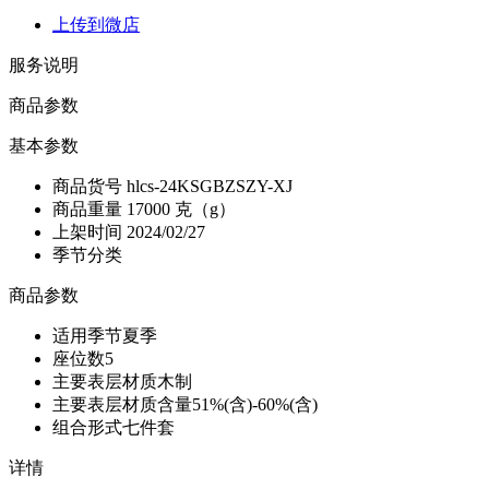
上传到微店
服务说明
商品参数
基本参数
商品货号
hlcs-24KSGBZSZY-XJ
商品重量
17000 克（g）
上架时间
2024/02/27
季节分类
商品参数
适用季节
夏季
座位数
5
主要表层材质
木制
主要表层材质含量
51%(含)-60%(含)
组合形式
七件套
详情