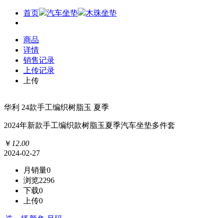
首页
汽车坐垫
木珠坐垫
商品
详情
销售记录
上传记录
上传
华利 24款手工编织树脂玉 夏季
2024年新款手工编织款树脂玉夏季汽车坐垫多件套
￥
12
.
00
2024-02-27
月销量
0
浏览
2296
下载
0
上传
0