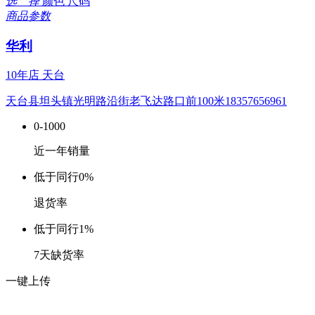
选 择
颜色
尺码
商品参数
华利
10年店
天台
天台县坦头镇光明路沿街老飞达路口前100米18357656961
0-1000
近一年销量
低于同行
0%
退货率
低于同行
1%
7天缺货率
一键上传