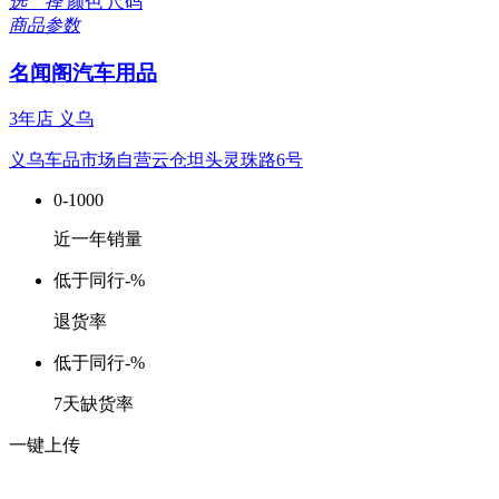
选 择
颜色
尺码
商品参数
名闻阁汽车用品
3年店
义乌
义乌车品市场自营云仓坦头灵珠路6号
0-1000
近一年销量
低于同行
-%
退货率
低于同行
-%
7天缺货率
一键上传