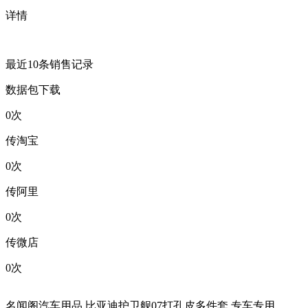
详情
最近10条销售记录
数据包下载
0
次
传淘宝
0
次
传阿里
0
次
传微店
0
次
名闻阁汽车用品 比亚迪护卫舰07打孔皮多件套 专车专用