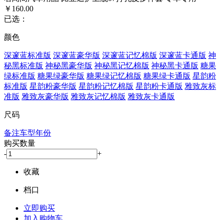
￥160.00
已选：
颜色
深邃蓝标准版
深邃蓝豪华版
深邃蓝记忆棉版
深邃蓝卡通版
神
秘黑标准版
神秘黑豪华版
神秘黑记忆棉版
神秘黑卡通版
糖果
绿标准版
糖果绿豪华版
糖果绿记忆棉版
糖果绿卡通版
星韵粉
标准版
星韵粉豪华版
星韵粉记忆棉版
星韵粉卡通版
雅致灰标
准版
雅致灰豪华版
雅致灰记忆棉版
雅致灰卡通版
尺码
备注车型年份
购买数量
-
+
收藏
档口
立即购买
加入购物车