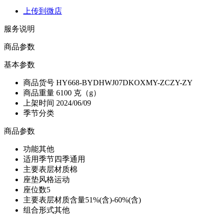
上传到微店
服务说明
商品参数
基本参数
商品货号
HY668-BYDHWJ07DKOXMY-ZCZY-ZY
商品重量
6100 克（g）
上架时间
2024/06/09
季节分类
商品参数
功能
其他
适用季节
四季通用
主要表层材质
棉
座垫风格
运动
座位数
5
主要表层材质含量
51%(含)-60%(含)
组合形式
其他