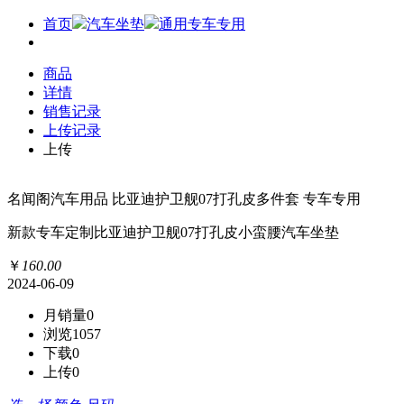
首页
汽车坐垫
通用专车专用
商品
详情
销售记录
上传记录
上传
名闻阁汽车用品 比亚迪护卫舰07打孔皮多件套 专车专用
新款专车定制比亚迪护卫舰07打孔皮小蛮腰汽车坐垫
￥
160
.
00
2024-06-09
月销量
0
浏览
1057
下载
0
上传
0