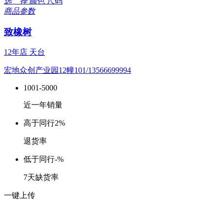
选 择
颜色
尺码
商品参数
致橡树
12年店
天台
宏地众创产业园12幢101/13566699994
1001-5000
近一年销量
高于同行
2%
退货率
低于同行
-%
7天缺货率
一键上传