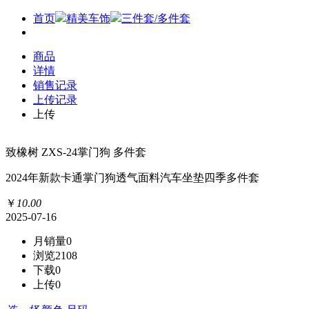
首页
精美车饰
三件套/多件套
商品
详情
销售记录
上传记录
上传
致橡树 ZXS-24掌门狗 多件套
2024年新款卡通掌门狗透气面料汽车坐垫四季多件套
￥
10
.
00
2025-07-16
月销量
0
浏览
2108
下载
0
上传
0