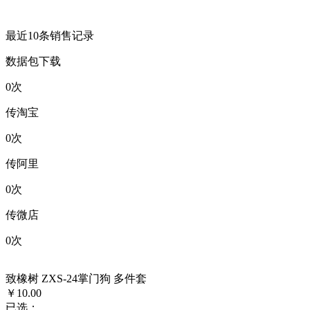
最近10条销售记录
数据包下载
0
次
传淘宝
0
次
传阿里
0
次
传微店
0
次
致橡树 ZXS-24掌门狗 多件套
￥10.00
已选：