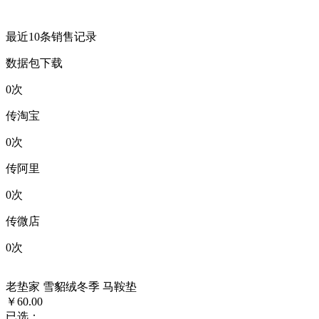
最近10条销售记录
数据包下载
0
次
传淘宝
0
次
传阿里
0
次
传微店
0
次
老垫家 雪貂绒冬季 马鞍垫
￥60.00
已选：