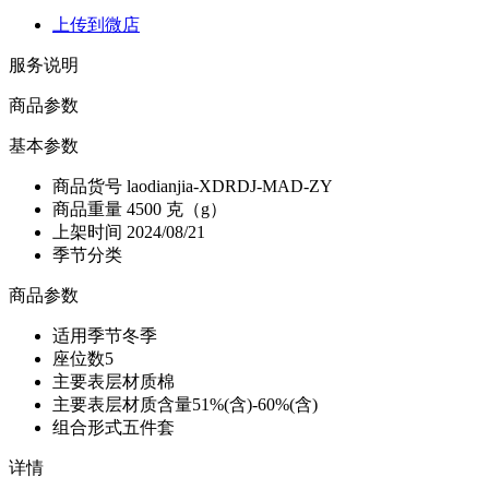
上传到微店
服务说明
商品参数
基本参数
商品货号
laodianjia-XDRDJ-MAD-ZY
商品重量
4500 克（g）
上架时间
2024/08/21
季节分类
商品参数
适用季节
冬季
座位数
5
主要表层材质
棉
主要表层材质含量
51%(含)-60%(含)
组合形式
五件套
详情