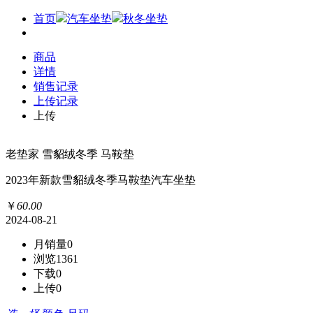
首页
汽车坐垫
秋冬坐垫
商品
详情
销售记录
上传记录
上传
老垫家 雪貂绒冬季 马鞍垫
2023年新款雪貂绒冬季马鞍垫汽车坐垫
￥
60
.
00
2024-08-21
月销量
0
浏览
1361
下载
0
上传
0