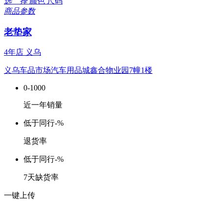
选 择
颜色
尺码
商品参数
老垫家
4年店
义乌
义乌车品市场汽车用品城鑫合物业园7幢1楼
0-1000
近一年销量
低于同行
-%
退货率
低于同行
-%
7天缺货率
一键上传