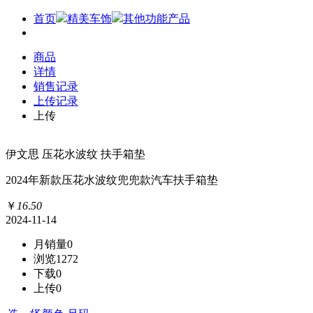
首页
精美车饰
其他功能产品
商品
详情
销售记录
上传记录
上传
伊文思 压花水波纹 扶手箱垫
2024年新款压花水波纹兜兜款汽车扶手箱垫
￥
16
.
50
2024-11-14
月销量
0
浏览
1272
下载
0
上传
0