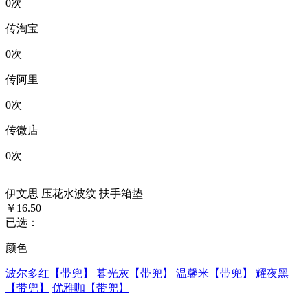
0
次
传淘宝
0
次
传阿里
0
次
传微店
0
次
伊文思 压花水波纹 扶手箱垫
￥16.50
已选：
颜色
波尔多红【带兜】
暮光灰【带兜】
温馨米【带兜】
耀夜黑
【带兜】
优雅咖【带兜】