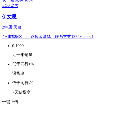
选 择
颜色
尺码
商品参数
伊文思
2年店
天台
台州路桥区——路桥金清镇，联系方式13758626021
0-1000
近一年销量
低于同行
1%
退货率
低于同行
-%
7天缺货率
一键上传