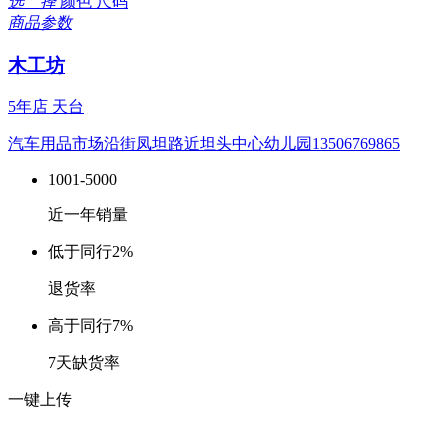
选 择
颜色
尺码
商品参数
木工坊
5年店
天台
汽车用品市场沿街凤坦路近坦头中心幼儿园13506769865
1001-5000
近一年销量
低于同行
2%
退货率
高于同行
7%
7天缺货率
一键上传