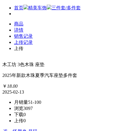
首页
精美车饰
三件套/多件套
商品
详情
销售记录
上传记录
上传
木工坊 3色木珠 座垫
2025年新款木珠夏季汽车座垫多件套
￥
18
.
00
2025-02-13
月销量
51-100
浏览
3097
下载
0
上传
0