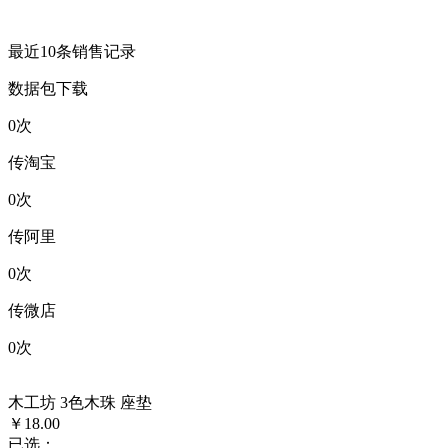
最近10条销售记录
数据包下载
0
次
传淘宝
0
次
传阿里
0
次
传微店
0
次
木工坊 3色木珠 座垫
￥18.00
已选：