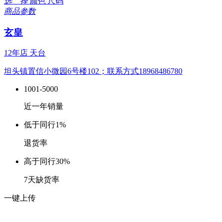
选 择
颜色
尺码
商品参数
玄皇
12年店
天台
坦头镇置信小微园6号楼102；联系方式18968486780
1001-5000
近一年销量
低于同行
1%
退货率
高于同行
30%
7天缺货率
一键上传