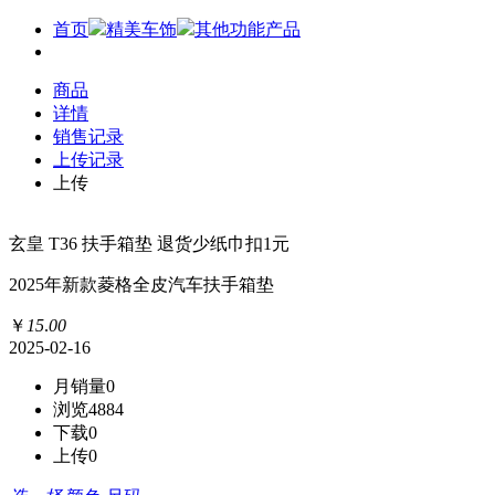
首页
精美车饰
其他功能产品
商品
详情
销售记录
上传记录
上传
玄皇 T36 扶手箱垫 退货少纸巾扣1元
2025年新款菱格全皮汽车扶手箱垫
￥
15
.
00
2025-02-16
月销量
0
浏览
4884
下载
0
上传
0