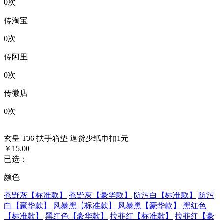
0
次
传淘宝
0
次
传阿里
0
次
传微店
0
次
玄皇 T36 扶手箱垫 退货少纸巾扣1元
￥15.00
已选：
颜色
苍野灰【标准款】
苍野灰【豪华款】
防污白【标准款】
防污
白【豪华款】
风暴黑【标准款】
风暴黑【豪华款】
黑红色
【标准款】
黑红色【豪华款】
拉菲红【标准款】
拉菲红【豪