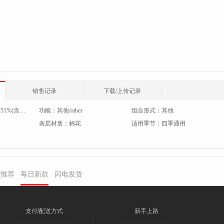
销售记录
下载/上传记录
：
51%(含)-60%(含)
功能：
其他/other
组合形式：
其他
表层材质：
棉花
适用季节：
四季通用
货推荐
每日新款
闪电发货
支付/配送方式
新手上路