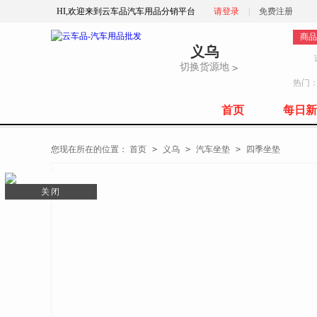
HI,欢迎来到云车品汽车用品分销平台
请登录
|
免费注册
商品
义乌
切换货源地
>
热门
首页
每日新
全部商品分类
您现在所在的位置：
首页
>
义乌
>
汽车坐垫
>
四季坐垫
关闭
关闭