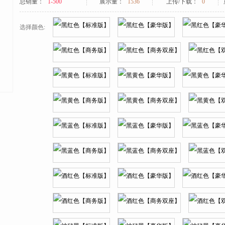
总销量：
1-500
展示量：
1536
上传/下载：
0
选择颜色: