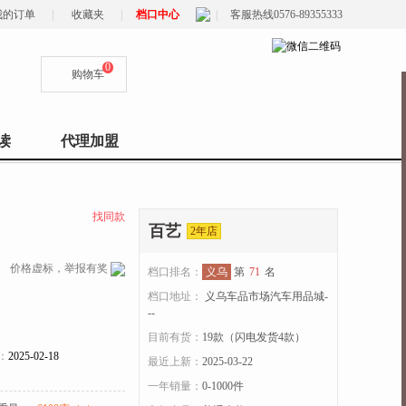
我的订单
|
收藏夹
|
档口中心
|
客服热线0576-89355333
0
购物车
读
代理加盟
找同款
百艺
2年店
价格虚标，举报有奖
档口排名：
义乌
第
71
名
档口地址：
义乌车品市场汽车用品城-
--
目前有货：
19
款（闪电发货
4
款）
：
2025-02-18
最近上新：
2025-03-22
一年销量：
0-1000件