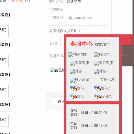
重量：
6100克（g）
主打产品：
普通坐垫
品牌勋章：
品牌官网：
baiyi.yunchepin.cn
收起>>
品牌综合发货耗时：
-
-
-
客服中心
近7日
近15日
近30日
SERVICE
招商加盟
数据包
退货率
0-5%
好于
40%
的同行
售前客服
售后客服
财务1
财务2
投诉建议
实体批发
售前1
售前2
售后
数据包
进入档口
收藏档口
在线
时间：9:00-22:00
客服
电话
时间：9:00-18:00
客服