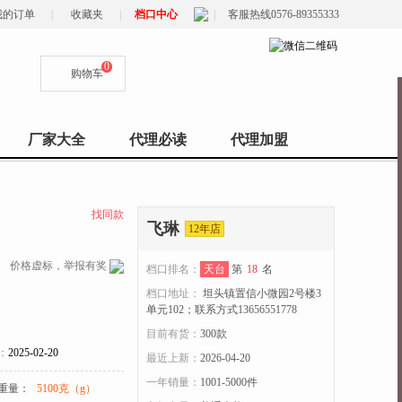
我的订单
|
收藏夹
|
档口中心
|
客服热线0576-89355333
0
购物车
厂家大全
代理必读
代理加盟
找同款
飞琳
12年店
价格虚标，举报有奖
档口排名：
天台
第
18
名
档口地址：
坦头镇置信小微园2号楼3
单元102；联系方式13656551778
目前有货：
300
款
：
2025-02-20
最近上新：
2026-04-20
一年销量：
1001-5000件
重量：
5100克（g）