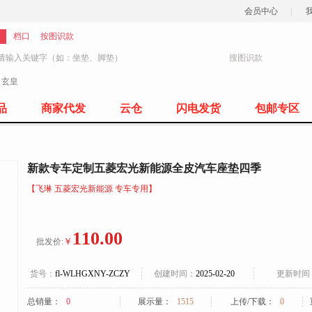
会员中心
|
档口
按图识款
搜图识款
：
玄皇
77
品
商家代发
云仓
闪电发货
包邮专区
新款专车定制五菱宏光新能源全皮汽车座垫四季
【飞琳 五菱宏光新能源 专车专用】
110.00
￥
批发价:
货号：
fl-WLHGXNY-ZCZY
创建时间：
2025-02-20
更新时间
总销量：
0
展示量：
1515
上传/下载：
0