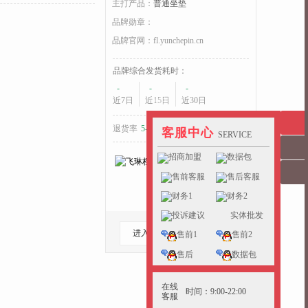
主打产品：
普通坐垫
品牌勋章：
品牌官网：
fl.yunchepin.cn
品牌综合发货耗时：
-
-
-
收起>>
近7日
近15日
近30日
退货率
5-10%
好于
30%
的同行
客服中心
SERVICE
招商加盟
数据包
售前客服
售后客服
财务1
财务2
投诉建议
实体批发
进入档口
收藏档口
售前1
售前2
售后
数据包
在线
时间：9:00-22:00
客服