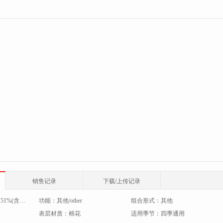
销售记录
下载/上传记录
：
51%(含)-60%(含)
功能：
其他/other
组合形式：
其他
表层材质：
棉花
适用季节：
四季通用