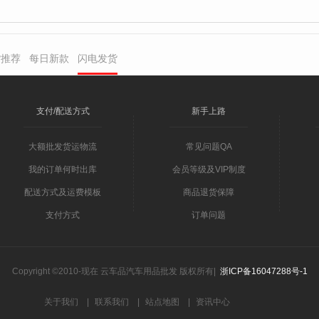
货推荐
每日新款
闪电发货
支付/配送方式
新手上路
大额批发货运物流
常见问题QA
我的订单何时出库
会员等级及VIP制度
配送方式及运费模板
商品退货保障
支付方式
订单问题
Copyright ©2010-现在 云车品汽车用品批发 版权所有|
浙ICP备16047288号-1
关于我们
|
联系我们
|
站点地图
|
资讯中心