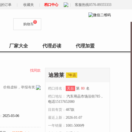
我的订单
|
收藏夹
|
档口中心
|
客服热线0576-89355333
0
购物车
厂家大全
代理必读
代理加盟
找同款
迪雅莱
7年店
价格虚标，举报有奖
档口排名：
天台
第
80
名
档口地址：
汽车用品市场沿街785，
电话15157652080
目前有货：
487
款
：
2025-03-06
最近上新：
2026-01-07
一年销量：
1001-5000件