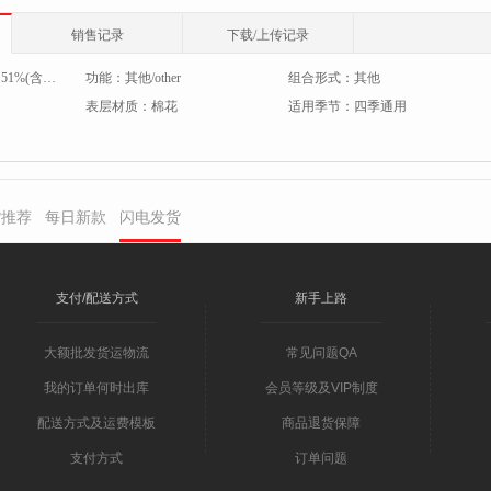
销售记录
下载/上传记录
：
51%(含)-60%(含)
功能：
其他/other
组合形式：
其他
表层材质：
棉花
适用季节：
四季通用
货推荐
每日新款
闪电发货
支付/配送方式
新手上路
大额批发货运物流
常见问题QA
我的订单何时出库
会员等级及VIP制度
配送方式及运费模板
商品退货保障
支付方式
订单问题