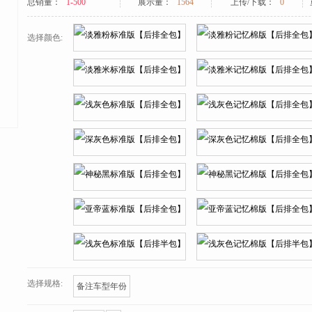
总销量：
1-500
展示量：
1564
上传/下载：
0
选择颜色:
选择规格:
备注车型年份