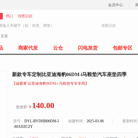
会员中心
|
档口
按图识款
搜图识款
：
玄皇
77
品
商家代发
云仓
闪电发货
包邮专区
新款专车定制比亚迪海豹06DM-i马鞍垫汽车座垫四季
【迪雅莱 比亚迪海豹06DM-i 马鞍垫专车专用】
140.00
￥
批发价:
货号：
DYL-BYDHB06DM-I
创建时间：
2025-03-06
更新时间
-MADZCZY