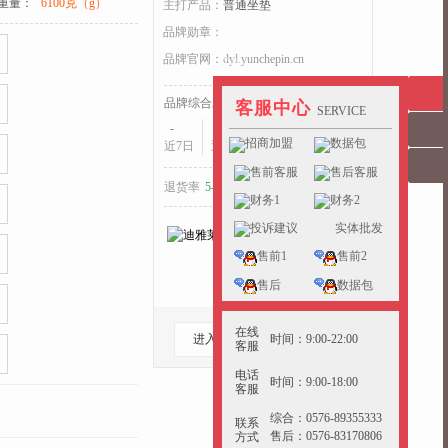
重量：
6100克（g）
主打产品：
普通坐垫
品牌勋章：
品牌官网：
dyl.yunchepin.cn
收起>>
品牌综合发货耗时：
客服中心
SERVICE
-
-
-
招商加盟
数据包
近7日
近15日
近30日
售前客服
售后客服
退货率
5-10%
好于
24%
的同行
财务1
财务2
投诉建议
实体批发
售前1
售前2
售后
数据包
在线
时间：9:00-22:00
进入档口
收藏档口
客服
电话
时间：9:00-18:00
客服
综合：0576-89355333
联系
售后：0576-83170806
方式