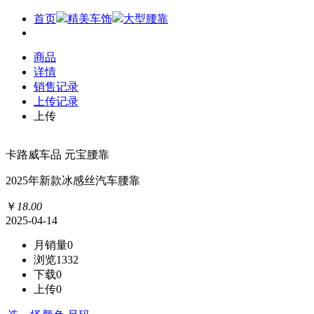
首页
精美车饰
大型腰靠
商品
详情
销售记录
上传记录
上传
卡路威车品 元宝腰靠
2025年新款冰感丝汽车腰靠
￥
18
.
00
2025-04-14
月销量
0
浏览
1332
下载
0
上传
0