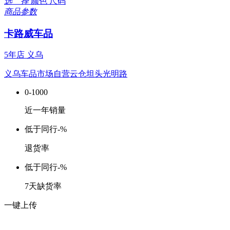
选 择
颜色
尺码
商品参数
卡路威车品
5年店
义乌
义乌车品市场自营云仓坦头光明路
0-1000
近一年销量
低于同行
-%
退货率
低于同行
-%
7天缺货率
一键上传