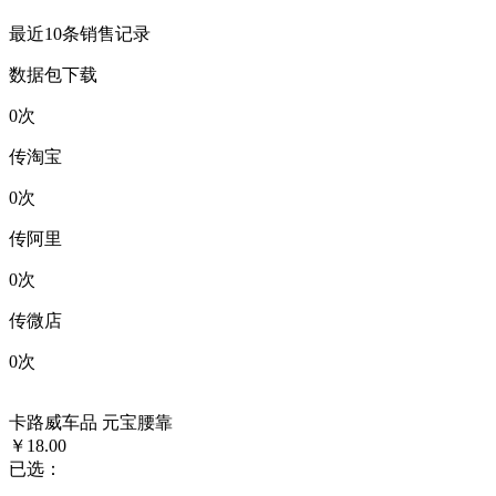
最近10条销售记录
数据包下载
0
次
传淘宝
0
次
传阿里
0
次
传微店
0
次
卡路威车品 元宝腰靠
￥18.00
已选：