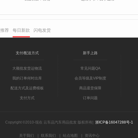
货推荐
每日新款
闪电发货
支付/配送方式
新手上路
大额批发货运物流
常见问题QA
我的订单何时出库
会员等级及VIP制度
配送方式及运费模板
商品退货保障
支付方式
订单问题
Copyright ©2010-现在 云车品汽车用品批发 版权所有|
浙ICP备16047288号-1
关于我们
|
联系我们
|
站点地图
|
资讯中心