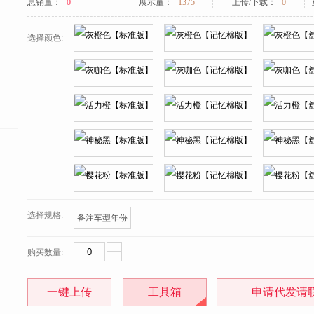
总销量：
0
展示量：
1375
上传/下载：
0
选择颜色:
选择规格:
备注车型年份
购买数量:
一键上传
工具箱
申请代发请