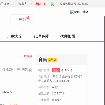
我的订单
|
收藏夹
|
档口中心
|
客服热线0576-89355333
0
购物车
厂家大全
代理必读
代理加盟
找同款
育氏
2年店
价格虚标，举报有奖
档口排名：
天台
第
345
名
档口地址：
坦头镇 鑫合物业园7幢7
楼，联系方式18057680211
目前有货：
47
款
：
2025-05-16
最近上新：
2025-07-14
一年销量：
0-1000件