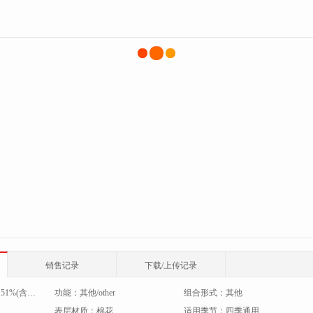
销售记录
下载/上传记录
：
51%(含)-60%(含)
功能：
其他/other
组合形式：
其他
表层材质：
棉花
适用季节：
四季通用