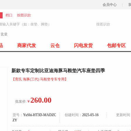
会员中心
|
档口
按图识款
搜图识款
：
玄皇
77
品
商家代发
云仓
闪电发货
包邮专区
新款专车定制比亚迪海豚马鞍垫汽车座垫四季
【育氏 海豚(三代) 马鞍垫专车专用】
260.00
￥
批发价:
货号：
YuShi-HT3D-MADZC
创建时间：
2025-05-16
更新时间
ZY