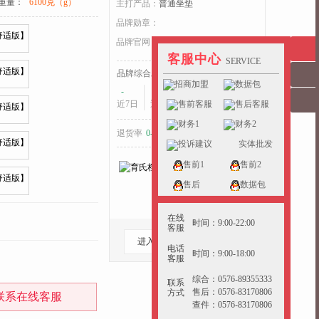
重量：
6100克（g）
主打产品：
普通坐垫
品牌勋章：
收起>>
品牌官网：
yushi.yunchepin.cn
客服中心
SERVICE
品牌综合发货耗时：
招商加盟
数据包
-
-
-
售前客服
售后客服
近7日
近15日
近30日
财务1
财务2
退货率
0-5%
好于
40%
的同行
投诉建议
实体批发
售前1
售前2
售后
数据包
在线
时间：9:00-22:00
客服
进入档口
收藏档口
电话
时间：9:00-18:00
客服
综合：0576-89355333
联系
售后：0576-83170806
方式
联系在线客服
查件：0576-83170806