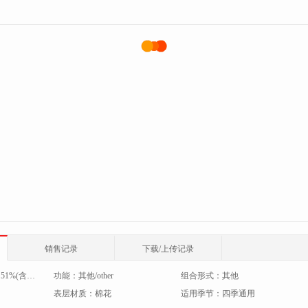
销售记录
下载/上传记录
：
51%(含)-60%(含)
功能：
其他/other
组合形式：
其他
表层材质：
棉花
适用季节：
四季通用