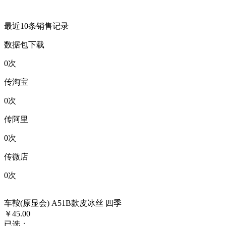
最近10条销售记录
数据包下载
0
次
传淘宝
0
次
传阿里
0
次
传微店
0
次
车鞍(原显会) A51B款皮冰丝 四季
￥45.00
已选：