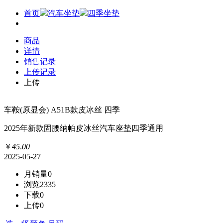
首页
汽车坐垫
四季坐垫
商品
详情
销售记录
上传记录
上传
车鞍(原显会) A51B款皮冰丝 四季
2025年新款固腰纳帕皮冰丝汽车座垫四季通用
￥
45
.
00
2025-05-27
月销量
0
浏览
2335
下载
0
上传
0