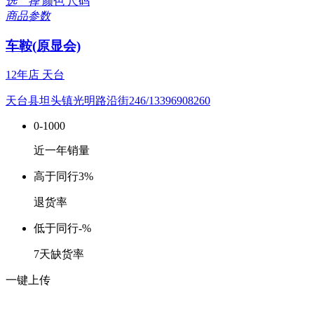
选 择
颜色
尺码
商品参数
车鞍(原显会)
12年店
天台
天台县坦头镇光明路沿街246/13396908260
0-1000
近一年销量
高于同行
3%
退货率
低于同行
-%
7天缺货率
一键上传