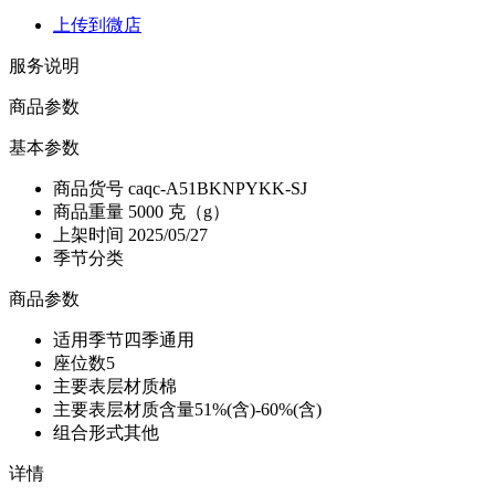
上传到微店
服务说明
商品参数
基本参数
商品货号
caqc-A51BKNPYKK-SJ
商品重量
5000 克（g）
上架时间
2025/05/27
季节分类
商品参数
适用季节
四季通用
座位数
5
主要表层材质
棉
主要表层材质含量
51%(含)-60%(含)
组合形式
其他
详情