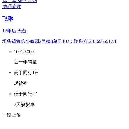
选 择
颜色
尺码
商品参数
飞琳
12年店
天台
坦头镇置信小微园2号楼3单元102；联系方式13656551778
1001-5000
近一年销量
高于同行
1%
退货率
低于同行
-%
7天缺货率
一键上传