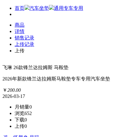
首页
汽车坐垫
通用专车专用
商品
详情
销售记录
上传记录
上传
飞琳 26款锋兰达拉姆斯 马鞍垫
2026年新款锋兰达拉姆斯马鞍垫专车专用汽车坐垫
￥
200
.
00
2026-03-17
月销量
0
浏览
652
下载
0
上传
0