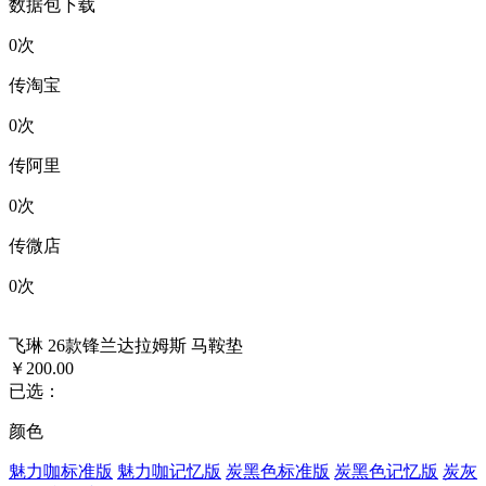
数据包下载
0
次
传淘宝
0
次
传阿里
0
次
传微店
0
次
飞琳 26款锋兰达拉姆斯 马鞍垫
￥200.00
已选：
颜色
魅力咖标准版
魅力咖记忆版
炭黑色标准版
炭黑色记忆版
炭灰