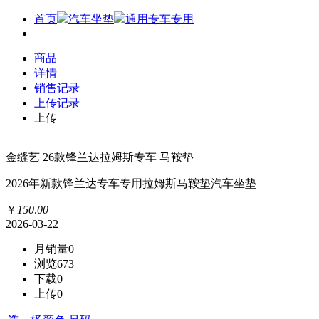
首页
汽车坐垫
通用专车专用
商品
详情
销售记录
上传记录
上传
金缝艺 26款锋兰达拉姆斯专车 马鞍垫
2026年新款锋兰达专车专用拉姆斯马鞍垫汽车坐垫
￥
150
.
00
2026-03-22
月销量
0
浏览
673
下载
0
上传
0