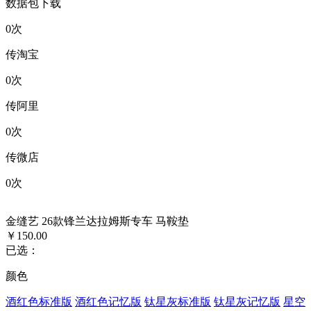
数据包下载
0
次
传淘宝
0
次
传阿里
0
次
传微店
0
次
金缝艺 26款锋兰达拉姆斯专车 马鞍垫
￥150.00
已选：
颜色
酒红色标准版
酒红色记忆版
钛星灰标准版
钛星灰记忆版
星空