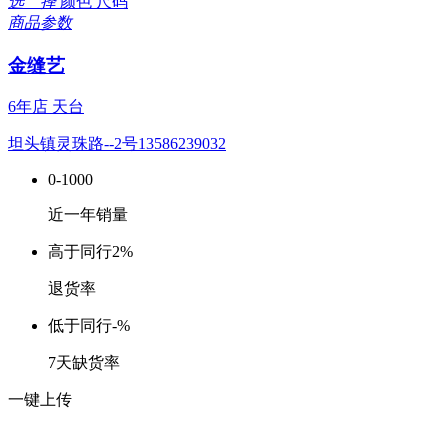
选 择
颜色
尺码
商品参数
金缝艺
6年店
天台
坦头镇灵珠路--2号13586239032
0-1000
近一年销量
高于同行
2%
退货率
低于同行
-%
7天缺货率
一键上传