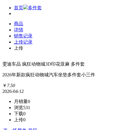
首页
多件套
商品
详情
销售记录
上传记录
上传
雯迪车品 疯狂动物城3D印花亚麻 多件套
2026年新款疯狂动物城汽车坐垫多件套小三件
￥
7
.
50
2026-04-12
月销量
0
浏览
531
下载
0
上传
0