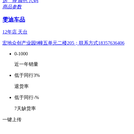
选 择
颜色
尺码
商品参数
雯迪车品
12年店
天台
宏地众创产业园9幢五单元二楼205；联系方式18357636406
0-1000
近一年销量
低于同行
3%
退货率
低于同行
-%
7天缺货率
一键上传