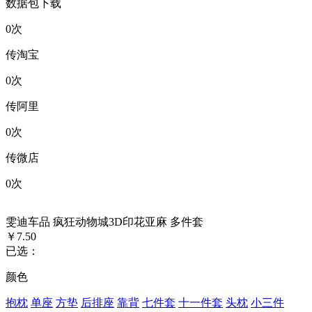
数据包下载
0
次
传淘宝
0
次
传阿里
0
次
传微店
0
次
雯迪车品 疯狂动物城3D印花亚麻 多件套
￥7.50
已选：
颜色
抱枕
单座
方垫
后排座
靠背
七件套
十一件套
头枕
小三件