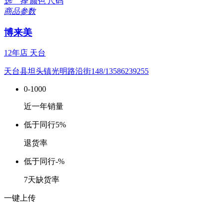
选 择
颜色
尺码
商品参数
博来美
12年店
天台
天台县坦头镇光明路沿街148/13586239255
0-1000
近一年销量
低于同行
5%
退货率
低于同行
-%
7天缺货率
一键上传