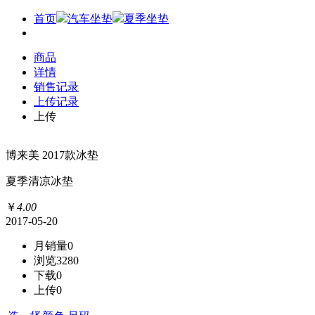
首页
汽车坐垫
夏季坐垫
商品
详情
销售记录
上传记录
上传
博来美 2017款冰垫
夏季清凉冰垫
￥
4
.
00
2017-05-20
月销量
0
浏览
3280
下载
0
上传
0