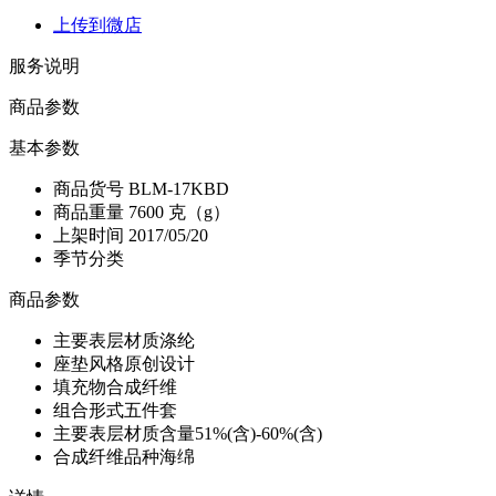
上传到微店
服务说明
商品参数
基本参数
商品货号
BLM-17KBD
商品重量
7600 克（g）
上架时间
2017/05/20
季节分类
商品参数
主要表层材质
涤纶
座垫风格
原创设计
填充物
合成纤维
组合形式
五件套
主要表层材质含量
51%(含)-60%(含)
合成纤维品种
海绵