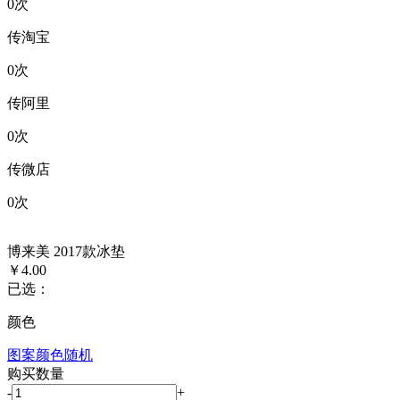
0
次
传淘宝
0
次
传阿里
0
次
传微店
0
次
博来美 2017款冰垫
￥4.00
已选：
颜色
图案颜色随机
购买数量
-
+