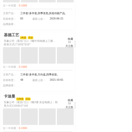
近一年销量：
0-1000
主营产品：
三件套/多件套,四季坐垫,其他功能产品,
83
2026-06-25
目前有货：
最新上款：
品牌勋章：
基德工艺
3年店
天台
收藏
百象公司（置信门口）1幢中间电梯上三楼，
31
联系方式17369878587
关注数
近一年销量：
0-1000
主营产品：
三件套/多件套,方向盘,四季坐垫,
48
2025-10-05
目前有货：
最新上款：
品牌勋章：
卡迪曼
12年店
天台
收藏
百象公司（置信门口）1幢3楼 东边电梯上；联
55
系方式15068647168
关注数
近一年销量：
0-1000