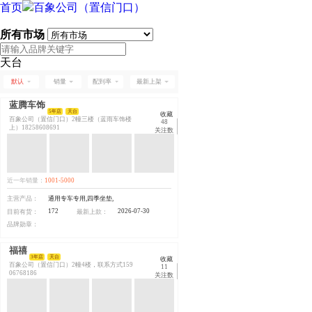
首页
百象公司（置信门口）
所有市场
天台
默认
销量
配到率
最新上架
蓝腾车饰
5年店
天台
收藏
百象公司（置信门口）2幢三楼（蓝雨车饰楼
48
上）18258608691
关注数
近一年销量：
1001-5000
主营产品：
通用专车专用,四季坐垫,
172
2026-07-30
目前有货：
最新上款：
品牌勋章：
福禧
3年店
天台
收藏
百象公司（置信门口）2幢4楼，联系方式159
11
06768186
关注数