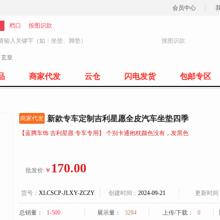
会员中心
|
档口
按图识款
搜图识款
：
玄皇
77
品
商家代发
云仓
闪电发货
包邮专区
新款专车定制吉利星愿全皮汽车坐垫四季
商家代发
【蓝腾车饰 吉利星愿 专车专用】 个别卡通抱枕颜色没有，发黑色
170.00
￥
批发价:
货号：
XLCSCP-JLXY-ZCZY
创建时间：
2024-09-21
更新时间
总销量：
1-500
展示量：
3284
上传/下载：
0