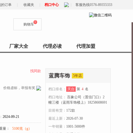
我的订单
|
收藏夹
|
档口中心
|
客服热线0576-89355333
0
购物车
厂家大全
代理必读
代理加盟
找同款
蓝腾车饰
5年店
价格虚标，举报有奖
档口排名：
天台
第
4
名
档口地址：
百象公司（置信门口）2
幢三楼（蓝雨车饰楼上）18258608691
目前有货：
172
款
：
2024-09-21
最近上新：
2026-07-30
一年销量：
1001-5000件
重量：
5100克（g）