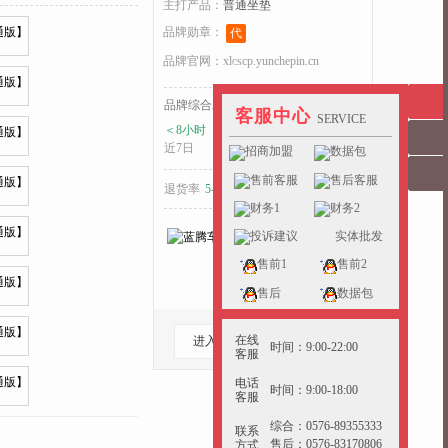
主打产品：
普通坐垫
品牌勋章：
代
品牌官网：
xlcscp.yunchepin.cn
收起>>
品牌综合发货耗时：
客服中心
SERVICE
＜8小时
＜8小时
＜15小时
近7日
近15日
近30日
招商加盟
数据包
售前客服
售后客服
退货率
5-10%
好于
31%
的同行
财务1
财务2
投诉建议
实体批发
售前1
售前2
售后
数据包
在线
进入档口
收藏档口
时间：9:00-22:00
客服
电话
时间：9:00-18:00
客服
综合：0576-89355333
联系
售后：0576-83170806
方式