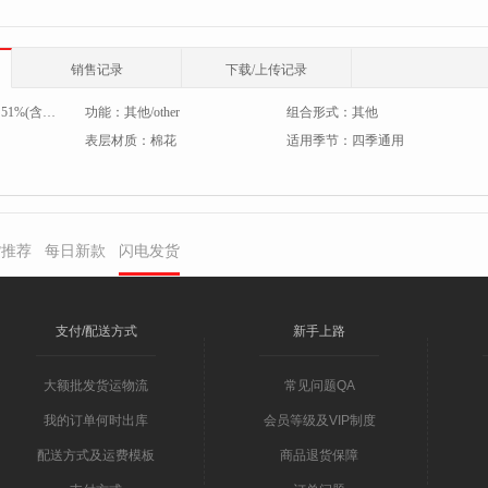
销售记录
下载/上传记录
：
51%(含)-60%(含)
功能：
其他/other
组合形式：
其他
表层材质：
棉花
适用季节：
四季通用
货推荐
每日新款
闪电发货
支付/配送方式
新手上路
大额批发货运物流
常见问题QA
我的订单何时出库
会员等级及VIP制度
配送方式及运费模板
商品退货保障