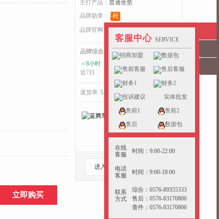
主打产品：
普通坐垫
收起>>
品牌勋章：
代
品牌官网：
xlcscp.yunchepin.cn
客服中心
SERVICE
品牌综合发货耗时：
招商加盟
数据包
＜8小时
＜8小时
＜15小时
售前客服
售后客服
近7日
近15日
近30日
财务1
财务2
退货率
5-10%
好于
31%
的同行
投诉建议
实体批发
售前1
售前2
售后
数据包
在线
时间：9:00-22:00
客服
进入档口
收藏档口
电话
时间：9:00-18:00
客服
综合：0576-89355333
联系
立即购买
售后：0576-83170806
方式
查件：0576-83170806