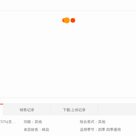
销售记录
下载/上传记录
：
51%(含)-60%(含)
功能：
其他
组合形式：
其他
表层材质：
棉花
适用季节：
四季 四季通用