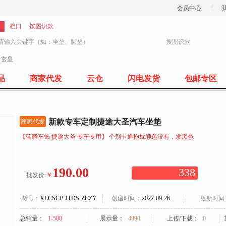
会员中心
|
档口
按图识款
搜图识款
：
玄皇
77
品
商家代发
云仓
闪电发货
包邮专区
新款专车定制捷途大圣汽车坐垫
商家代发
【蓝腾车饰 捷途大圣 专车专用】 个别卡通抱枕颜色没有，发黑色
190.00
338
￥
批发价:
货号：
XLCSCP-JTDS-ZCZY
创建时间：
2022-09-26
更新时间
总销量：
1-500
展示量：
4890
上传/下载：
0