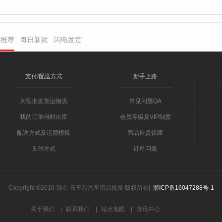
货推荐
每日新款
闪电发货
支付/配送方式
新手上路
大额批发货运物流
常见问题QA
我的订单何时出库
会员等级及VIP制度
配送方式及运费模板
商品退货保障
支付方式
订单问题
Copyright ©2010-现在 云车品汽车用品批发 版权所有|
浙ICP备16047288号-1
关于我们
|
联系我们
|
站点地图
|
资讯中心