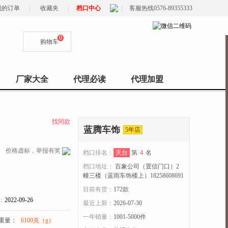
我的订单
|
收藏夹
|
档口中心
|
客服热线0576-89355333
0
购物车
厂家大全
代理必读
代理加盟
找同款
蓝腾车饰
5年店
价格虚标，举报有奖
档口排名：
天台
第
4
名
档口地址：
百象公司（置信门口）2
幢三楼（蓝雨车饰楼上）18258608691
目前有货：
172
款
：
2022-09-26
最近上新：
2026-07-30
一年销量：
1001-5000件
重量：
6100克（g）