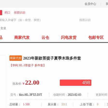
会员中心
|
档口
按图识款
搜图识款
：
玄皇
77
品
商家代发
云仓
闪电发货
包邮专区
2023年新款菩提子夏季木珠多件套
商家代发
【华利 HL-3菩提子 多件套】
22.00
498
￥
批发价:
货号：
hlcs-HL-3PTZ-DJT
创建时间：
2023-02-03
更新时间
总销量：
1-500
展示量：
3311
上传/下载：
0