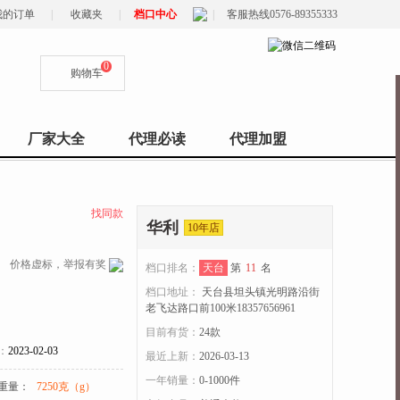
我的订单
|
收藏夹
|
档口中心
|
客服热线0576-89355333
0
购物车
厂家大全
代理必读
代理加盟
找同款
华利
10年店
价格虚标，举报有奖
档口排名：
天台
第
11
名
档口地址：
天台县坦头镇光明路沿街
老飞达路口前100米18357656961
目前有货：
24
款
：
2023-02-03
最近上新：
2026-03-13
一年销量：
0-1000件
重量：
7250克（g）