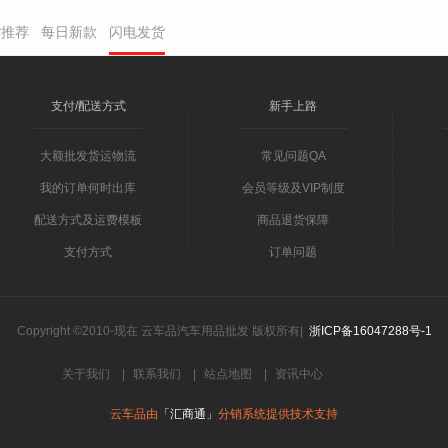
货推荐
每日新款
闪电发货
支付/配送方式
新手上路
大额批发货运物流
常见问题QA
我的订单何时出库
会员等级及VIP制度
配送方式及运费模板
商品退货保障
支付方式
订单问题
Copyright ©2010-现在 云车品汽车用品批发 版权所有|
浙ICP备16047288号-1
关于我们
|
联系我们
|
站点地图
|
资讯中心
云车品由
「汇商通」
分销系统提供技术支持