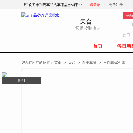
HI,欢迎来到云车品汽车用品分销平台
请登录
|
免费注册
商品
天台
切换货源地
>
热门
首页
每日新
全部商品分类
您现在所在的位置：
首页
>
天台
>
精美车饰
>
三件套/多件套
关闭