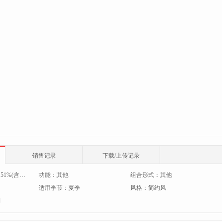
销售记录
下载/上传记录
：
51%(含)-60%(含)
功能：
其他
组合形式：
其他
适用季节：
夏季
风格：
简约风
制