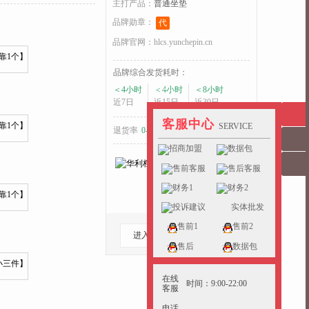
主打产品：
普通坐垫
品牌勋章：
代
品牌官网：
hlcs.yunchepin.cn
品牌综合发货耗时：
＜4小时
＜4小时
＜8小时
收起>>
近7日
近15日
近30日
客服中心
SERVICE
退货率
0-5%
好于
33%
的同行
招商加盟
数据包
售前客服
售后客服
财务1
财务2
投诉建议
实体批发
售前1
售前2
进入档口
收藏档口
售后
数据包
在线
时间：9:00-22:00
客服
电话