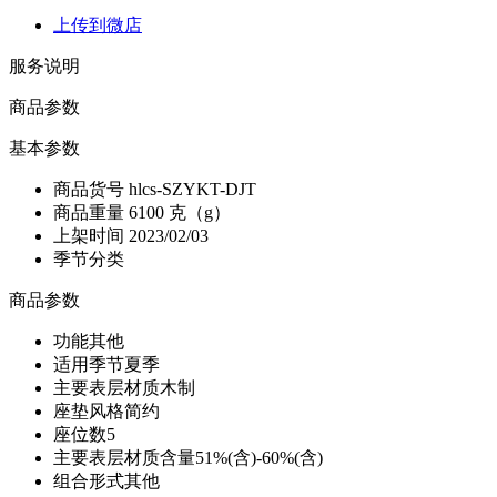
上传到微店
服务说明
商品参数
基本参数
商品货号
hlcs-SZYKT-DJT
商品重量
6100 克（g）
上架时间
2023/02/03
季节分类
商品参数
功能
其他
适用季节
夏季
主要表层材质
木制
座垫风格
简约
座位数
5
主要表层材质含量
51%(含)-60%(含)
组合形式
其他