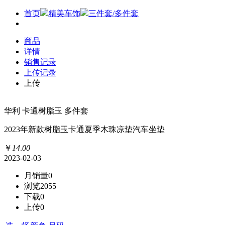
首页
精美车饰
三件套/多件套
商品
详情
销售记录
上传记录
上传
华利 卡通树脂玉 多件套
2023年新款树脂玉卡通夏季木珠凉垫汽车坐垫
￥
14
.
00
2023-02-03
月销量
0
浏览
2055
下载
0
上传
0