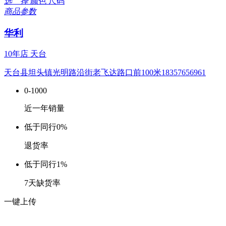
选 择
颜色
尺码
商品参数
华利
10年店
天台
天台县坦头镇光明路沿街老飞达路口前100米18357656961
0-1000
近一年销量
低于同行
0%
退货率
低于同行
1%
7天缺货率
一键上传