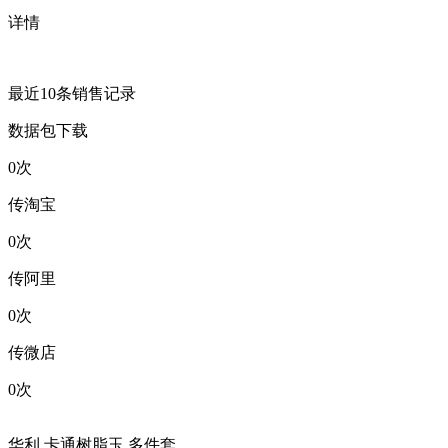
详情
最近10条销售记录
数据包下载
0
次
传淘宝
0
次
传阿里
0
次
传微店
0
次
华利 卡通树脂玉 多件套