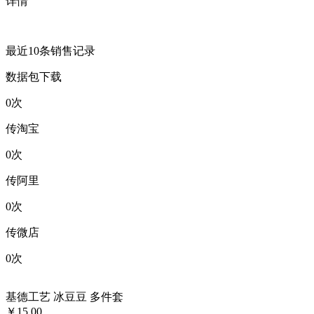
详情
最近10条销售记录
数据包下载
0
次
传淘宝
0
次
传阿里
0
次
传微店
0
次
基德工艺 冰豆豆 多件套
￥15.00