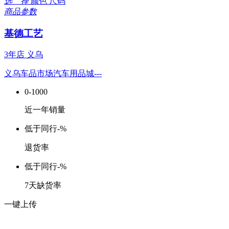
选 择
颜色
尺码
商品参数
基德工艺
3年店
义乌
义乌车品市场汽车用品城---
0-1000
近一年销量
低于同行
-%
退货率
低于同行
-%
7天缺货率
一键上传