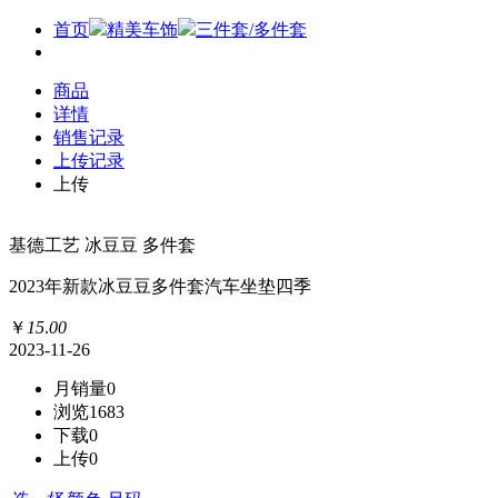
首页
精美车饰
三件套/多件套
商品
详情
销售记录
上传记录
上传
基德工艺 冰豆豆 多件套
2023年新款冰豆豆多件套汽车坐垫四季
￥
15
.
00
2023-11-26
月销量
0
浏览
1683
下载
0
上传
0