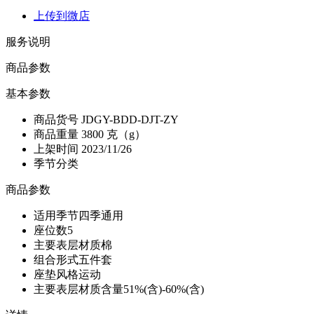
上传到微店
服务说明
商品参数
基本参数
商品货号
JDGY-BDD-DJT-ZY
商品重量
3800 克（g）
上架时间
2023/11/26
季节分类
商品参数
适用季节
四季通用
座位数
5
主要表层材质
棉
组合形式
五件套
座垫风格
运动
主要表层材质含量
51%(含)-60%(含)