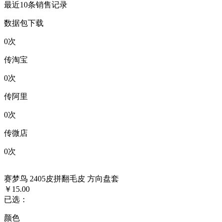
最近10条销售记录
数据包下载
0
次
传淘宝
0
次
传阿里
0
次
传微店
0
次
赛梦鸟 2405皮拼翻毛皮 方向盘套
￥15.00
已选：
颜色