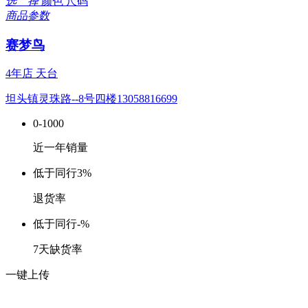
选 择
颜色
尺码
商品参数
赛梦鸟
4年店
天台
坦头镇灵珠路--8号四楼13058816699
0-1000
近一年销量
低于同行
3%
退货率
低于同行
-%
7天缺货率
一键上传