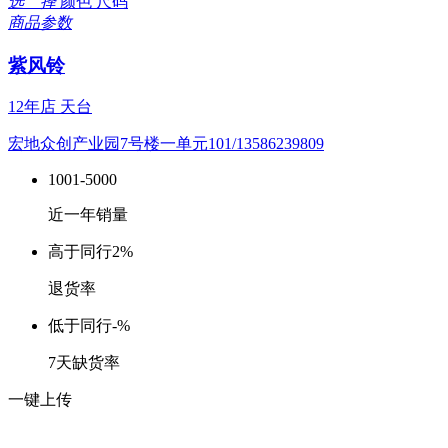
选 择
颜色
尺码
商品参数
紫风铃
12年店
天台
宏地众创产业园7号楼一单元101/13586239809
1001-5000
近一年销量
高于同行
2%
退货率
低于同行
-%
7天缺货率
一键上传