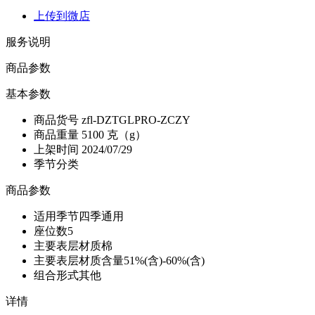
上传到微店
服务说明
商品参数
基本参数
商品货号
zfl-DZTGLPRO-ZCZY
商品重量
5100 克（g）
上架时间
2024/07/29
季节分类
商品参数
适用季节
四季通用
座位数
5
主要表层材质
棉
主要表层材质含量
51%(含)-60%(含)
组合形式
其他
详情