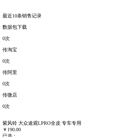
最近10条销售记录
数据包下载
0
次
传淘宝
0
次
传阿里
0
次
传微店
0
次
紫风铃 大众途观LPRO全皮 专车专用
￥190.00
已选：