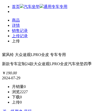
首页
汽车坐垫
通用专车专用
商品
详情
销售记录
上传记录
上传
紫风铃 大众途观LPRO全皮 专车专用
新款专车定制24款大众途观LPRO全皮汽车坐垫四季
￥
190
.
00
2024-07-29
月销量
0
浏览
2227
下载
0
上传
0