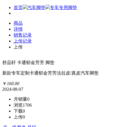
首页
汽车脚垫
专车专用脚垫
商品
详情
销售记录
上传记录
上传
舒品轩 卡通郁金芳芳 脚垫
新款专车定制卡通郁金芳芳法拉皮/真皮汽车脚垫
￥
160
.
00
2024-08-07
月销量
0
浏览
1706
下载
0
上传
0