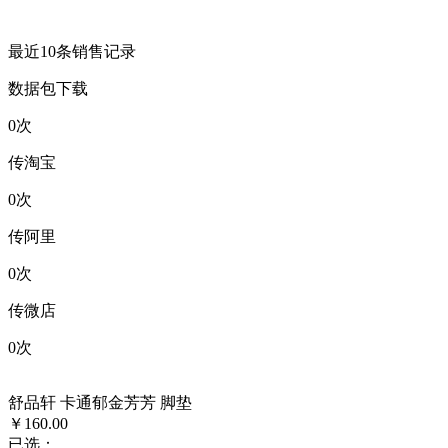
最近10条销售记录
数据包下载
0
次
传淘宝
0
次
传阿里
0
次
传微店
0
次
舒品轩 卡通郁金芳芳 脚垫
￥160.00
已选：