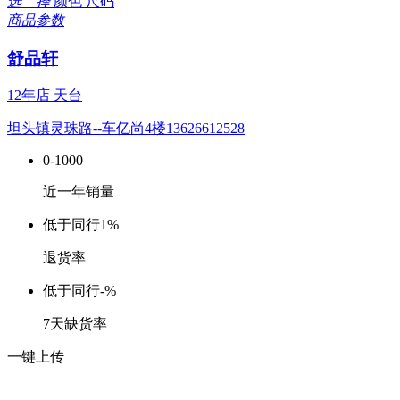
选 择
颜色
尺码
商品参数
舒品轩
12年店
天台
坦头镇灵珠路--车亿尚4楼13626612528
0-1000
近一年销量
低于同行
1%
退货率
低于同行
-%
7天缺货率
一键上传