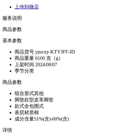
上传到微店
服务说明
商品参数
基本参数
商品货号
ypzczy-KTYJFF-JD
商品重量
6100 克（g）
上架时间
2024/08/07
季节分类
商品参数
组合形式
其他
脚垫款型
皮革脚垫
款式
全包围式
表层材质
棉
成分含量
51%(含)-60%(含)
详情